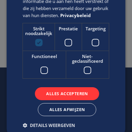
informatie die u aan hen heeft verstrekt of
die zij hebben verzameld door uw gebruik
van hun diensten.
Privacybeleid
Strikt
Prestatie
Targeting
Ik ga akkoord met het
Privacy Statement
van Edis.
noodzakelijk
SOLLICITEER DIRECT
Functioneel
Niet-
geclassificeerd
Of regel het
met Jasper.
ALLES ACCEPTEREN
ALLES AFWIJZEN
DETAILS WEERGEVEN