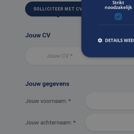
Strikt
noodzakelijk
SOLLICITEER MET CV
SOLLICITEER
Jouw CV
DETAILS WE
Jouw CV *
S
Strikt noodzakelijke
Jouw gegevens
accountbeheer. De we
Naam
Jouw voornaam:
*
CookieScriptConse
Jouw achternaam:
*
_tt_enable_cookie