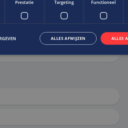
Prestatie
Targeting
Functioneel
 ZONDER CV
SOLLICITEREN VIA LINKEDIN
ERGEVEN
ALLES AFWIJZEN
ALLES 
trikt noodzakelijk
Prestatie
Targeting
Functioneel
Niet-geclassificee
 cookies maken de kernfunctionaliteiten van de website mogelijk, zoals gebruikersaanm
bsite kan niet goed worden gebruikt zonder de strikt noodzakelijke cookies.
Aanbieder
/
Vervaldatum
Omschrijving
Domein
nt
4 weken 2
Deze cookie wordt gebruikt door de Cookie-Scrip
CookieScript
dagen
cookievoorkeuren van bezoekers te onthouden. 
www.edis.nl
van Cookie-Script.com is noodzakelijk om correct
.edis.nl
2 maanden 4
Deze cookie wordt gebruikt om de voorkeuren va
weken
betrekking tot het gebruik van cookies op de we