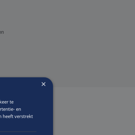
en
×
keer te
tentie- en
 heeft verstrekt