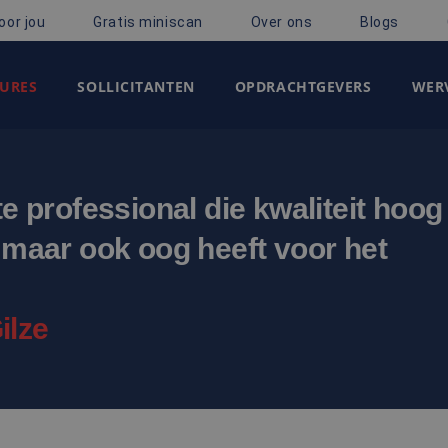
oor jou
Gratis miniscan
Over ons
Blogs
URES
SOLLICITANTEN
OPDRACHTGEVERS
WERV
te professional die kwaliteit hoog
, maar ook oog heeft voor het
ilze