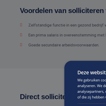
Voordelen van solliciteren 
Zelfstandige functie in een gezond bedrij
Een prima salaris in overeenstemming met he
Goede secundaire arbeidsvoorwaarden.
Deze websit
We gebruiken coo
analyseren. We de
analysepartners,
Direct solliciteren
op deze 
of die zij hebbe