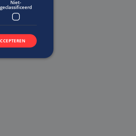
Niet-
geclassificeerd
ACCEPTEREN
rd
elding en
t.com-service om de
De cookie-banner
 te werken.
n de gebruiker met
bsite te onthouden.