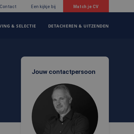
Contact
Een kijkje bij
Match je CV
ING & SELECTIE
DETACHEREN & UITZENDEN
Jouw contactpersoon