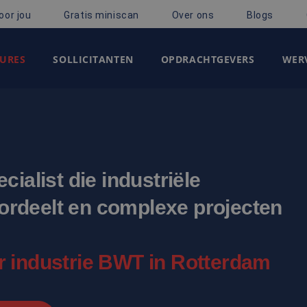
oor jou
Gratis miniscan
Over ons
Blogs
URES
SOLLICITANTEN
OPDRACHTGEVERS
WERV
ialist die industriële
rdeelt en complexe projecten
r industrie BWT in Rotterdam