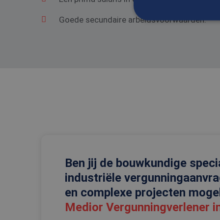
Goede secundaire arbeidsvoorwaarden.
S
Strikt noodzakelijke
accountbeheer. De we
Naam
CookieScriptConse
_tt_enable_cookie
PHPSESSID
Ben jij de bouwkundige specia
industriële vergunningaanvr
en complexe projecten mogel
Medior Vergunningverlener i