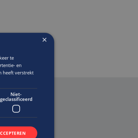
×
keer te
tentie- en
 heeft verstrekt
Niet-
geclassificeerd
en
ACCEPTEREN