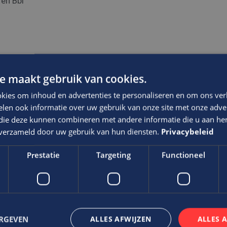
en Bbl
e maakt gebruik van cookies.
kies om inhoud en advertenties te personaliseren en om ons ver
len ook informatie over uw gebruik van onze site met onze adver
 die deze kunnen combineren met andere informatie die u aan hen
n verzameld door uw gebruik van hun diensten.
Privacybeleid
Prestatie
Targeting
Functioneel
via Edis.
f waarin voldoende ruimte wordt geboden om je te ontwikkel
ERGEVEN
ALLES AFWIJZEN
ALLES 
t niveau van de functie, ervaring en kwaliteiten