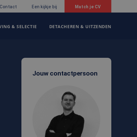
Contact
Een kijkje bij
Match je CV
ING & SELECTIE
DETACHEREN & UITZENDEN
Jouw contactpersoon