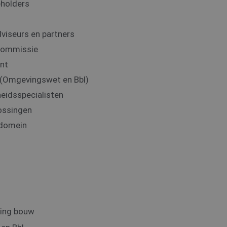
eholders
iseurs en partners
scommissie
nt
 (Omgevingswet en Bbl)
eidsspecialisten
ossingen
 domein
ning bouw