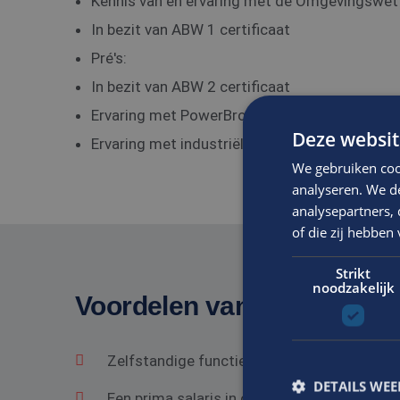
Kennis van en ervaring met de Omgevingswet 
In bezit van ABW 1 certificaat
Pré's:
In bezit van ABW 2 certificaat
Ervaring met PowerBrowser
Deze websit
Ervaring met industriële of havenprojecten
We gebruiken coo
analyseren. We de
analysepartners,
of die zij hebbe
Strikt
noodzakelijk
Voordelen van solliciteren 
Zelfstandige functie in een gezond bedrij
DETAILS WE
Een prima salaris in overeenstemming met he