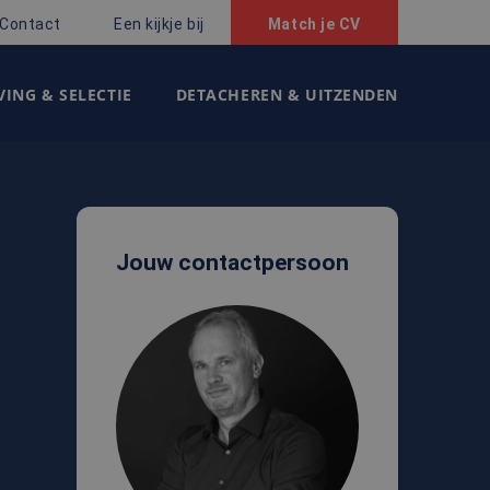
Contact
Een kijkje bij
Match je CV
ING & SELECTIE
DETACHEREN & UITZENDEN
Jouw contactpersoon