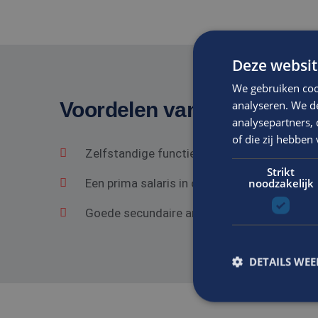
Deze websit
We gebruiken coo
analyseren. We de
Voordelen van solliciteren 
analysepartners,
of die zij hebbe
Zelfstandige functie in een gezond bedrij
Strikt
noodzakelijk
Een prima salaris in overeenstemming met he
Goede secundaire arbeidsvoorwaarden.
DETAILS WE