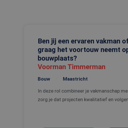
S
Strikt noodzakelijke
accountbeheer. De we
Naam
Ben jij een ervaren vakman o
CookieScriptConse
graag het voortouw neemt o
bouwplaats?
_tt_enable_cookie
Voorman Timmerman
PHPSESSID
Bouw
Maastricht
In deze rol combineer je vakmanschap me
zorg je dat projecten kwalitatief en volgen
Naam
Naam
ttcsid
Aanbi
Naam
Dome
ttcsid_C6SUN10SD