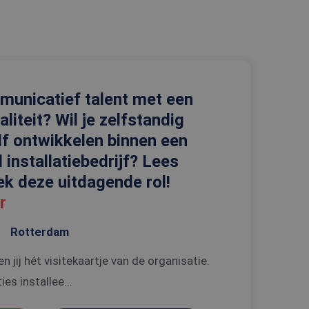
rd
elding en
mmunicatief talent met een
t.com-service om de
De cookie-banner
iteit? Wil je zelfstandig
 te werken.
lf ontwikkelen binnen een
n de gebruiker met
bsite te onthouden.
installatiebedrijf? Lees
de PHP-taal. Dit is
ek deze uitdagende rol!
wordt gebruikt om
. Het is normaal
 hoe het wordt
r
n goed voorbeeld is
 gebruiker tussen
Rotterdam
 jij hét visitekaartje van de organisatie.
Omschrijving
es installee...