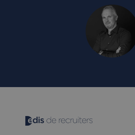
_clck
.edis.
MUID
Micro
Corpo
.bing
MR
Micro
Corpo
.c.cla
_gcl_au
Googl
.edis.