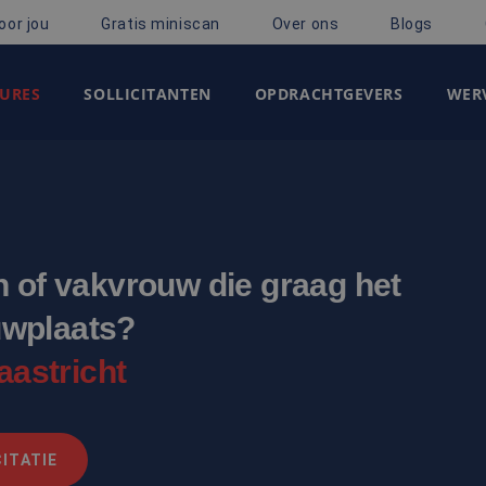
oor jou
Gratis miniscan
Over ons
Blogs
URES
SOLLICITANTEN
OPDRACHTGEVERS
WERV
n of vakvrouw die graag het
uwplaats?
astricht
ITATIE