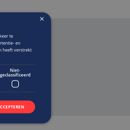
×
keer te
tentie- en
 heeft verstrekt
en
Niet-
geclassificeerd
ACCEPTEREN