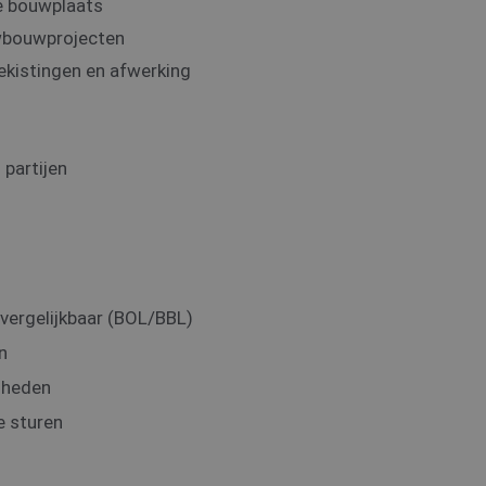
e bouwplaats
wbouwprojecten
ekistingen en afwerking
partijen
vergelijkbaar (BOL/BBL)
n
gheden
e sturen