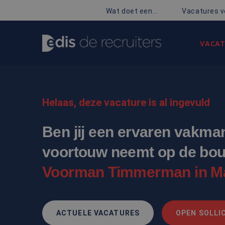
Wat doet een...
Vacatures v
VACAT
Helaas, deze vacature is al ingevuld
Ben jij een ervaren vakma
voortouw neemt op de bo
Voorman Timmerman in Ma
ACTUELE VACATURES
OPEN SOLLIC