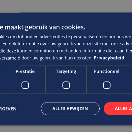
e maakt gebruik van cookies.
kies om inhoud en advertenties te personaliseren en om ons ver
len ook informatie over uw gebruik van onze site met onze adver
via Edis.
 die deze kunnen combineren met andere informatie die u aan hen
n verzameld door uw gebruik van hun diensten.
Privacybeleid
f waarin voldoende ruimte wordt geboden om je te ontwikkel
Prestatie
Targeting
Functioneel
t niveau van de functie, ervaring en kwaliteiten
ERGEVEN
ALLES AFWIJZEN
ALLES 