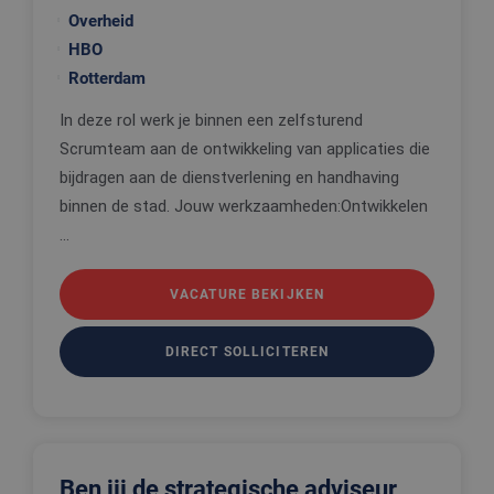
Overheid
PHPSESSID
Sessie
Cookie
PHP.net
gegenereer
www.edis.nl
HBO
applicaties
basis van 
Rotterdam
taal. Dit is
identificat
In deze rol werk je binnen een zelfsturend
algemene
doeleinden
Scrumteam aan de ontwikkeling van applicaties die
wordt gebr
om variabe
bijdragen aan de dienstverlening en handhaving
van
gebruikerss
binnen de stad. Jouw werkzaamheden:Ontwikkelen
te onderh
Het is nor
...
gesproken
willekeurig
gegeneree
nummer, h
VACATURE BEKIJKEN
wordt gebr
kan specifi
voor de sit
DIRECT SOLLICITEREN
een goed
voorbeeld 
behouden 
een ingelo
status voo
gebruiker 
pagina's.
Ben jij de strategische adviseur