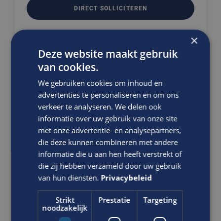
DIRECT SOLLICITEREN
×
Deze website maakt gebruik
van cookies.
Ben jij de functioneel beheerder
die gebruikers helpt en Oracle
We gebruiken cookies om inhoud en
Cloud optimaal laat functioneren?
advertenties te personaliseren en om ons
Junior Functioneel beheerder
verkeer te analyseren. We delen ook
Oracle Cloud
informatie over uw gebruik van onze site
met onze advertentie- en analysepartners,
Overheid
die deze kunnen combineren met andere
HBO
informatie die u aan hen heeft verstrekt of
Rotterdam
die zij hebben verzameld door uw gebruik
van hun diensten.
Privacybeleid
In deze rol ben je verantwoordelijk voor het
functioneel beheer van Oracle Cloud applicaties,
Strikt
Prestatie
Targeting
met een focus op financiële en projectprocessen.
noodzakelijk
Je ondersteunt gebruikers, analyseert v...