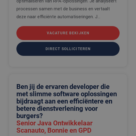
optimaliseren van RPA-oplossingen. Je analyseert
gebruikersaanmelding en accountbeheer. De
processen samen met de business en vertaalt
website kan niet goed worden gebruikt zonder de
strikt noodzakelijke cookies.
deze naar efficiënte automatiseringen. J...
Aanbieder
/
Naam
Vervaldatum
Omschrijv
Domein
VACATURE BEKIJKEN
CookieScriptConsent
4 weken 2
Deze cooki
CookieScript
dagen
wordt gebr
www.edis.nl
door de Co
DIRECT SOLLICITEREN
Script.com-
om de
cookievoo
van bezoek
onthouden
cookie-ba
van Cookie
Script.com 
noodzakeli
Ben jij de ervaren developer die
correct te 
met slimme software oplossingen
_tt_enable_cookie
.edis.nl
2 maanden 4
Deze cooki
bijdraagt aan een efficiëntere en
weken
wordt gebr
om de
betere dienstverlening voor
voorkeure
de gebruik
burgers?
betrekking 
Senior Java Ontwikkelaar
Google Privacy Policy
gebruik va
cookies op
Scanauto, Bonnie en GPD
website te
onthouden