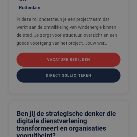
gegenereer
www.edis.nl
applicaties
Rotterdam
basis van 
taal. Dit is
identificat
In deze rol ondersteun je een projectteam dat
algemene
werkt aan de ontwikkeling van windenergie binnen
doeleinden
wordt gebr
de stad. Je zorgt voor structuur, overzicht en een
om variabe
van
goede voortgang van het project. Jouw wer...
gebruikerss
te onderh
Het is nor
gesproken
VACATURE BEKIJKEN
willekeurig
gegeneree
nummer, h
wordt gebr
DIRECT SOLLICITEREN
kan specifi
voor de sit
een goed
voorbeeld 
behouden 
een ingelo
status voo
gebruiker 
Ben jij de strategische denker die
pagina's.
digitale dienstverlening
transformeert en organisaties
vooruithelpt?