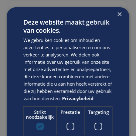
×
Ben jij juridisch sterk, nauwkeurig
en krijg jij energie van het
Deze website maakt gebruik
beoordelen en opstellen van
van cookies.
complexe notariële akten?
We gebruiken cookies om inhoud en
Notarieel Specialist
advertenties te personaliseren en om ons
Erfpachtproject
verkeer te analyseren. We delen ook
Overheid
informatie over uw gebruik van onze site
met onze advertentie- en analysepartners,
WO
die deze kunnen combineren met andere
Rotterdam
informatie die u aan hen heeft verstrekt of
In deze rol zorg jij ervoor dat notariële akten
die zij hebben verzameld door uw gebruik
juridisch correct, volledig en zorgvuldig worden
van hun diensten.
Privacybeleid
opgesteld en beoordeeld. Je levert daarmee een
Strikt
Prestatie
Targeting
directe bijdrage aan een betrouwbaar e...
noodzakelijk
VACATURE BEKIJKEN