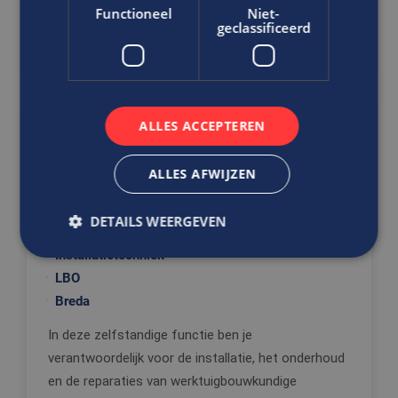
Functioneel
Niet-
geclassificeerd
DIRECT SOLLICITEREN
ALLES ACCEPTEREN
Ben jij de proactieve monteur die
zijn verantwoordelijkheid durft te
ALLES AFWIJZEN
nemen?
Monteur Werktuigbouwkundige
Installaties
DETAILS WEERGEVEN
Installatietechniek
LBO
Strikt noodzakelijk
Prestatie
Targeting
Breda
Functioneel
Niet-geclassificeerd
In deze zelfstandige functie ben je
Strikt noodzakelijke cookies maken de
verantwoordelijk voor de installatie, het onderhoud
kernfunctionaliteiten van de website mogelijk, zoals
en de reparaties van werktuigbouwkundige
gebruikersaanmelding en accountbeheer. De
website kan niet goed worden gebruikt zonder de