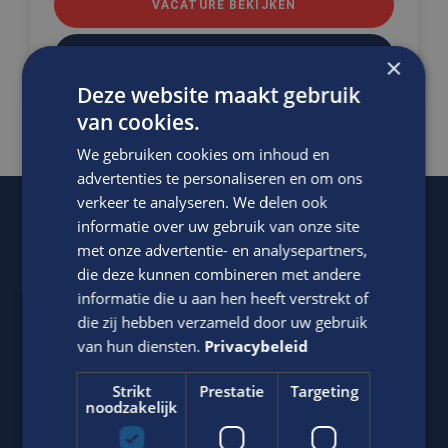
VACATURE BEKIJKEN
DIRECT SOLLICITEREN
×
Deze website maakt gebruik
van cookies.
We gebruiken cookies om inhoud en
advertenties te personaliseren en om ons
verkeer te analyseren. We delen ook
informatie over uw gebruik van onze site
Neem contact op
met ons
met onze advertentie- en analysepartners,
die deze kunnen combineren met andere
informatie die u aan hen heeft verstrekt of
die zij hebben verzameld door uw gebruik
van hun diensten.
Privacybeleid
Strikt
Prestatie
Targeting
noodzakelijk
Edis de recruiters