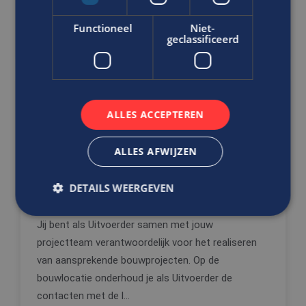
DIRECT SOLLICITEREN
Functioneel
Niet-
geclassificeerd
Ben jij de uitvoerder die deadlines
ALLES ACCEPTEREN
als uitdaging ziet?
Uitvoerder
ALLES AFWIJZEN
Bouw
MBO
DETAILS WEERGEVEN
Terneuzen
Jij bent als Uitvoerder samen met jouw
projectteam verantwoordelijk voor het realiseren
Strikt noodzakelijk
Prestatie
Targeting
van aansprekende bouwprojecten. Op de
Functioneel
Niet-geclassificeerd
bouwlocatie onderhoud je als Uitvoerder de
Strikt noodzakelijke cookies maken de
contacten met de l...
kernfunctionaliteiten van de website mogelijk, zoals