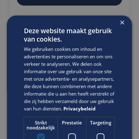
×
Deze website maakt gebruik
Ben jij een gedreven
van cookies.
Werkvoorbereider met ervaring in
We gebruiken cookies om inhoud en
het beheer van grote ketelhuizen?
advertenties te personaliseren en om ons
Werkvoorbereider
verkeer te analyseren. We delen ook
MBO
informatie over uw gebruik van onze site
met onze advertentie- en analysepartners,
Werkendam
die deze kunnen combineren met andere
Als Werkvoorbereider Utiliteit speel je een cruciale
informatie die u aan hen heeft verstrekt of
rol in het voorbereiden en plannen van onderhouds-
die zij hebben verzameld door uw gebruik
en serviceprojecten voor grote ketelhuizen
van hun diensten.
Privacybeleid
(50KW+). Je bent verantwoordelijk voor h...
Strikt
Prestatie
Targeting
noodzakelijk
VACATURE BEKIJKEN