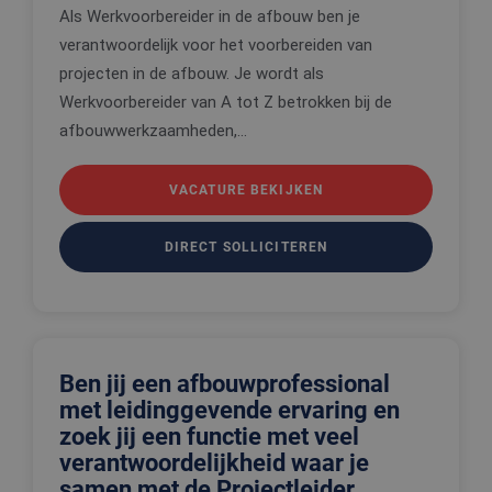
Als Werkvoorbereider in de afbouw ben je
PHPSESSID
Sessie
Cookie
PHP.net
gegenereer
www.edis.nl
verantwoordelijk voor het voorbereiden van
applicaties
basis van 
projecten in de afbouw. Je wordt als
taal. Dit is
identificat
Werkvoorbereider van A tot Z betrokken bij de
algemene
doeleinden
afbouwwerkzaamheden,...
wordt gebr
om variabe
van
gebruikerss
VACATURE BEKIJKEN
te onderh
Het is nor
gesproken
DIRECT SOLLICITEREN
willekeurig
gegeneree
nummer, h
wordt gebr
kan specifi
voor de sit
een goed
voorbeeld 
behouden 
Ben jij een afbouwprofessional
een ingelo
status voo
met leidinggevende ervaring en
gebruiker 
zoek jij een functie met veel
pagina's.
verantwoordelijkheid waar je
samen met de Projectleider