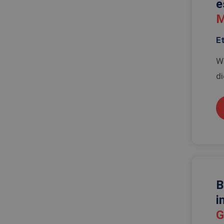
e
M
E
Wi
di
B
i
G