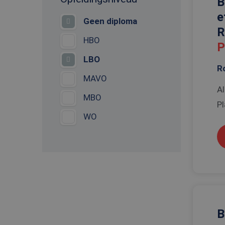
B
e
Geen diploma
R
HBO
P
LBO
R
MAVO
Al
MBO
Pl
WO
B