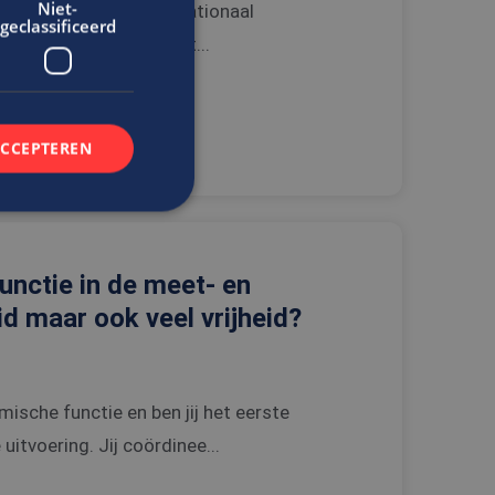
Niet-
e functie bij een internationaal
geclassificeerd
n in stressvolle situat...
ACCEPTEREN
rd
unctie in de meet- en
elding en
d maar ook veel vrijheid?
t.com-service om de
ische functie en ben jij het eerste
De cookie-banner
 te werken.
itvoering. Jij coördinee...
n de gebruiker met
bsite te onthouden.