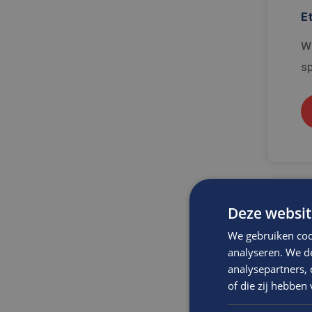
E
Wi
sp
Deze websit
B
We gebruiken coo
r
analyseren. We de
P
analysepartners,
of die zij hebbe
W