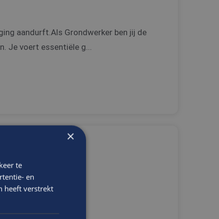
ging aandurft.Als Grondwerker ben jij de
. Je voert essentiële g...
×
tief vaardig en
keer te
tentie- en
 heeft verstrekt