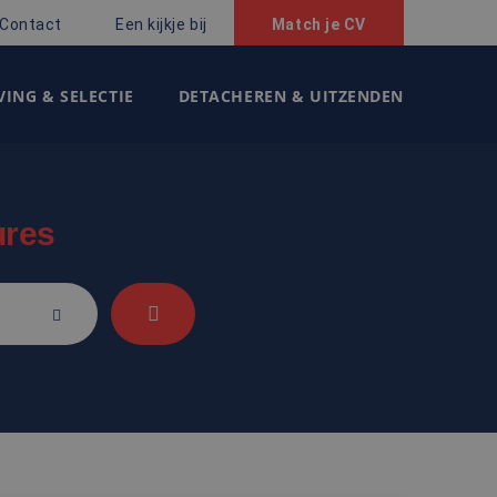
Contact
Een kijkje bij
Match je CV
ING & SELECTIE
DETACHEREN & UITZENDEN
ures