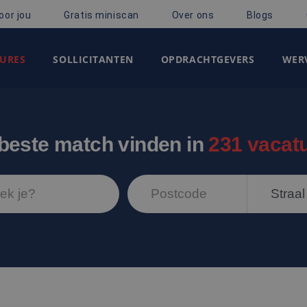
oor jou
Gratis miniscan
Over ons
Blogs
URES
SOLLICITANTEN
OPDRACHTGEVERS
WERV
beste match vinden in
231 vacat
Straal