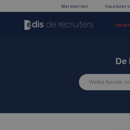
Wat doet een...
Vacatures v
VACAT
De 