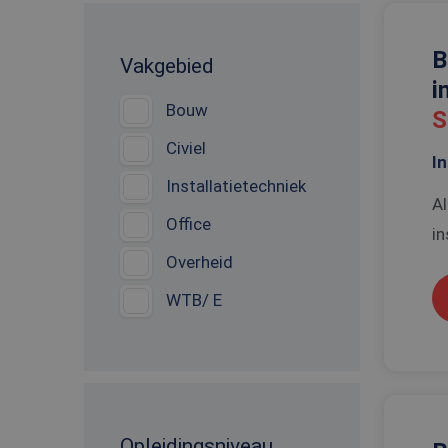
B
Vakgebied
i
Bouw
S
Civiel
In
Installatietechniek
Al
Office
in
Overheid
WTB/ E
Opleidingsniveau