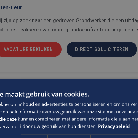
tten-Leur
j zijn op zoek naar een gedreven Grondwerker die een uitda
il in het realiseren van ondergrondse infrastructuurprojecten
VACATURE BEKIJKEN
DIRECT SOLLICITEREN
e maakt gebruik van cookies.
en jij commercieel, technisch, communica
kies om inhoud en advertenties te personaliseren en om ons ver
epresentatief?
len ook informatie over uw gebruik van onze site met onze adver
rojectcoördinator
 die deze kunnen combineren met andere informatie die u aan hen
n verzameld door uw gebruik van hun diensten.
Privacybeleid
TB/ E
Zevenbergen