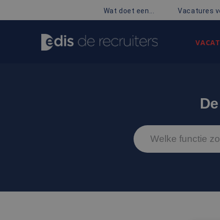
Wat doet een...
Vacatures v
VACAT
De