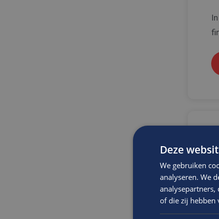
In
fi
B
Deze websit
z
We gebruiken coo
S
analyseren. We de
analysepartners,
W
of die zij hebbe
Al