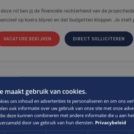
 deze rol ben jij de financiële rechterhand van de projectlei
nancieel op koers blijven en dat budgetten kloppen. Je stelt 
VACATURE BEKIJKEN
DIRECT SOLLICITEREN
en jij de communicatieve visitekaartje van
e maakt gebruik van cookies.
elfstandig op verschillende locaties wil 
kies om inhoud en advertenties te personaliseren en om ons ver
ervicemonteur
len ook informatie over uw gebruik van onze site met onze adver
 die deze kunnen combineren met andere informatie die u aan hen
TB/ E
LBO
's-Hertogenbosch
n verzameld door uw gebruik van hun diensten.
Privacybeleid
s aankomend service talent ben jij hét visitekaartje van de o