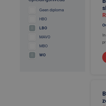
B
s
Geen diploma
R
HBO
O
LBO
In
MAVO
pr
MBO
WO
B
z