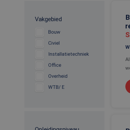
B
Vakgebied
r
Bouw
S
Civiel
W
Installatietechniek
Al
Office
we
Overheid
WTB/ E
Opleidingsniveau