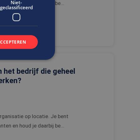
Niet-
ten en houd je daarbij be...
geclassificeerd
ACCEPTEREN
 het bedrijf die geheel
rd
werken?
elding en
t.com-service om de
rganisatie op locatie. Je bent
De cookie-banner
 te werken.
ten en houd je daarbij be...
n de gebruiker met
bsite te onthouden.