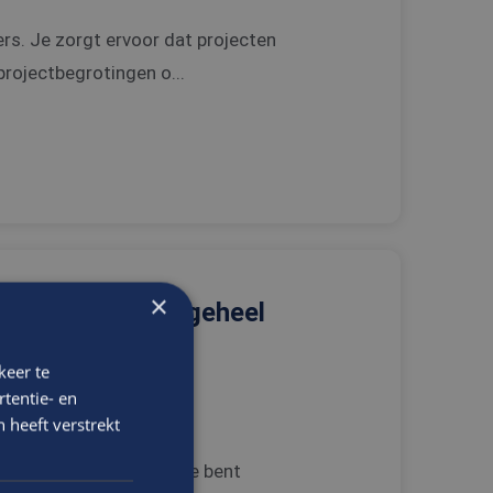
ders. Je zorgt ervoor dat projecten
projectbegrotingen o...
×
 het bedrijf die geheel
werken?
keer te
tentie- en
 heeft verstrekt
rganisatie op locatie. Je bent