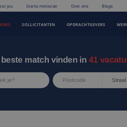
oor jou
Gratis miniscan
Over ons
Blogs
URES
SOLLICITANTEN
OPDRACHTGEVERS
WERV
 beste match vinden in
41 vacatu
Straal