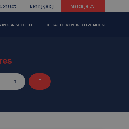
Contact
Een kijkje bij
Match je CV
ING & SELECTIE
DETACHEREN & UITZENDEN
res