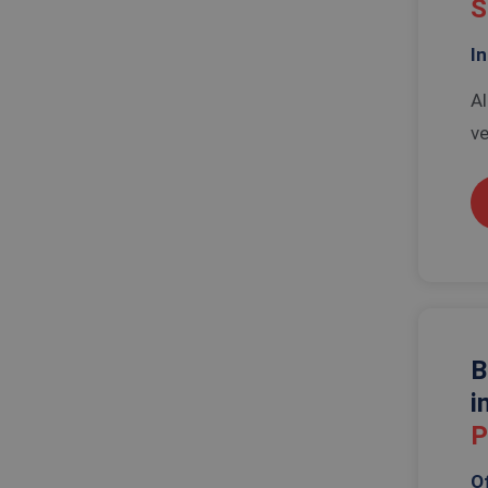
S
In
Al
ve
B
i
P
Of