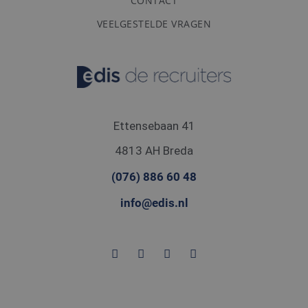
CONTACT
advertenties die de
eindgebruiker heeft
VEELGESTELDE VRAGEN
gezien voordat hij de
genoemde website
bezocht.
Ettensebaan 41
4813 AH Breda
(076) 886 60 48
info@edis.nl