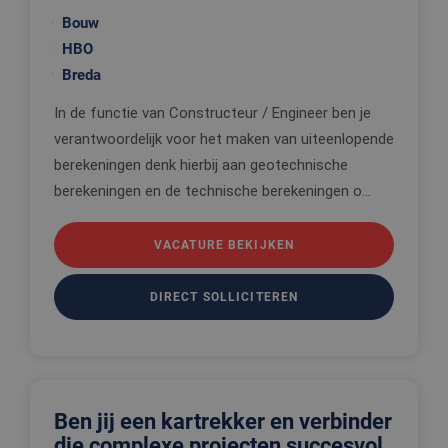
cookies op
website te
Bouw
onthouden
HBO
PHPSESSID
Sessie
Cookie
PHP.net
Breda
gegenereer
www.edis.nl
applicaties
basis van 
In de functie van Constructeur / Engineer ben je
taal. Dit is
identificat
verantwoordelijk voor het maken van uiteenlopende
algemene
doeleinden
berekeningen denk hierbij aan geotechnische
wordt gebr
berekeningen en de technische berekeningen o...
om variabe
van
gebruikerss
te onderh
VACATURE BEKIJKEN
Het is nor
gesproken
willekeurig
gegeneree
DIRECT SOLLICITEREN
nummer, h
wordt gebr
kan specifi
voor de sit
een goed
voorbeeld 
behouden 
een ingelo
status voo
Ben jij een kartrekker en verbinder
gebruiker 
die complexe projecten succesvol
pagina's.