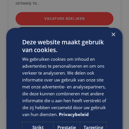
ontwerp to...
VACATURE BEKIJKEN
×
DIRECT SOLLICITEREN
Deze website maakt gebruik
van cookies.
We gebruiken cookies om inhoud en
advertenties te personaliseren en om ons
Ben jij de klantgerichte
verkeer te analyseren. We delen ook
vooruitdenker met helikopterview
informatie over uw gebruik van onze site
en een coachende manier van
met onze advertentie- en analysepartners,
leidinggeven?
die deze kunnen combineren met andere
Projectleider
informatie die u aan hen heeft verstrekt of
die zij hebben verzameld door uw gebruik
Bouw
van hun diensten.
Privacybeleid
HBO
Oudenbosch
Strikt
Prestatie
Targeting