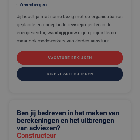
Zevenbergen
Strikt noodzakelijke cookies maken de
kernfunctionaliteiten van de website mogelijk, zoals
Jij houdt je met name bezig met de organisatie van
gebruikersaanmelding en accountbeheer. De
website kan niet goed worden gebruikt zonder de
geplande en ongeplande revisieprojecten in de
strikt noodzakelijke cookies.
energiesector, waarbij jij jouw eigen projectteam
Aanbieder
/
Naam
Vervaldatum
Omschrijv
maar ook medewerkers van derden aanstuur...
Domein
CookieScriptConsent
4 weken 2
Deze cooki
CookieScript
dagen
wordt gebr
www.edis.nl
VACATURE BEKIJKEN
door de Co
Script.com-
om de
cookievoo
DIRECT SOLLICITEREN
van bezoek
onthouden
cookie-ba
van Cookie
Script.com 
noodzakeli
correct te 
Ben jij bedreven in het maken van
_tt_enable_cookie
.edis.nl
2 maanden 4
Deze cooki
weken
wordt gebr
berekeningen en het uitbrengen
om de
voorkeure
van adviezen?
de gebruik
betrekking 
Constructeur
Google Privacy Policy
gebruik va