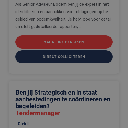
taal. Dit is
Als Senior Adviseur Bodem ben jij dé expert in het
identificat
identificeren en aanpakken van uitdagingen op het
algemene
doeleinden
gebied van bodemkwaliteit. Je hebt oog voor detail
wordt gebr
om variabe
en stelt gedetailleerde rapporten, ...
van
gebruikerss
te onderh
Het is nor
VACATURE BEKIJKEN
gesproken
willekeurig
gegeneree
nummer, h
DIRECT SOLLICITEREN
wordt gebr
kan specifi
voor de sit
een goed
voorbeeld 
behouden 
een ingelo
status voo
Ben jij Strategisch en in staat
gebruiker 
pagina's.
aanbestedingen te coördineren en
begeleiden?
Tendermanager
Aanbieder
Civiel
Naam
Vervaldatum
Oms
Aanbieder
/
Domein