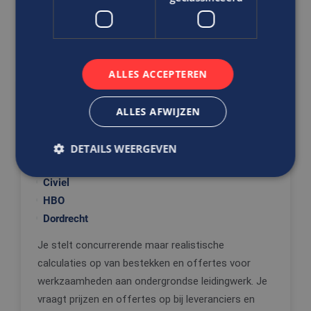
DIRECT SOLLICITEREN
ALLES ACCEPTEREN
Ben jij de vooruitkijker die
ALLES AFWIJZEN
concurrerende kostprijzen kan
berekenen?
DETAILS WEERGEVEN
Medewerker Bedrijfsbureau
Civiel
HBO
Strikt noodzakelijk
Prestatie
Targeting
Dordrecht
Functioneel
Niet-geclassificeerd
Je stelt concurrerende maar realistische
Strikt noodzakelijke cookies maken de
kernfunctionaliteiten van de website mogelijk, zoals
calculaties op van bestekken en offertes voor
gebruikersaanmelding en accountbeheer. De
werkzaamheden aan ondergrondse leidingwerk. Je
website kan niet goed worden gebruikt zonder de
strikt noodzakelijke cookies.
vraagt prijzen en offertes op bij leveranciers en