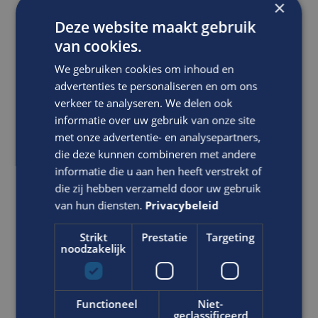
×
Deze website maakt gebruik
van cookies.
Ben jij op zoek naar een
inkoopfunctie waar je zowel
We gebruiken cookies om inhoud en
tactisch als strategisch bezig kunt
advertenties te personaliseren en om ons
zijn?
verkeer te analyseren. We delen ook
Inkoper
informatie over uw gebruik van onze site
met onze advertentie- en analysepartners,
Civiel
die deze kunnen combineren met andere
HBO
informatie die u aan hen heeft verstrekt of
Sittard
die zij hebben verzameld door uw gebruik
van hun diensten.
Privacybeleid
Wij zijn op zoek naar een gedreven Inkoper die niet
alleen projecten beheert, maar ook gaat bijdragen
Strikt
Prestatie
Targeting
aan de koersbepaling voor de toekomst. Als
noodzakelijk
Inkoper ben jij de schakel tussen vis...
Functioneel
VACATURE BEKIJKEN
Niet-
geclassificeerd