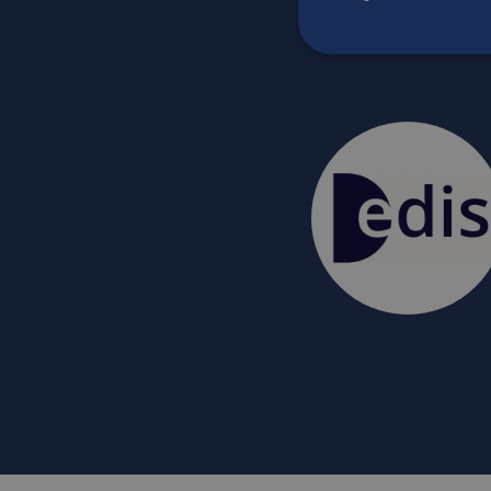
Neem conta
S
Strikt noodzakelijke
accountbeheer. De we
Naam
CookieScriptConse
_tt_enable_cookie
PHPSESSID