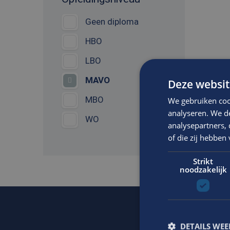
Geen diploma
HBO
LBO
MAVO
Deze websit
MBO
We gebruiken coo
analyseren. We de
WO
analysepartners,
of die zij hebbe
Strikt
noodzakelijk
DETAILS WE