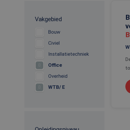
B
Vakgebied
v
Bouw
B
Civiel
W
Installatietechniek
De
Office
to
Overheid
WTB/ E
Opleidingsniveau