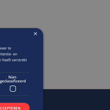
×
keer te
tentie- en
 heeft verstrekt
Niet-
geclassificeerd
ACCEPTEREN