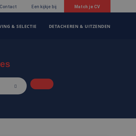
Contact
Een kijkje bij
Match je CV
ING & SELECTIE
DETACHEREN & UITZENDEN
res