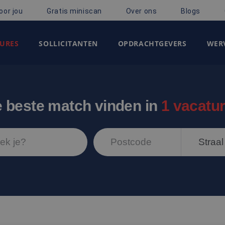
oor jou
Gratis miniscan
Over ons
Blogs
URES
SOLLICITANTEN
OPDRACHTGEVERS
WERV
 beste match vinden in
1 vacatu
Straal