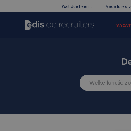
Wat doet een...
Vacatures v
VACAT
De