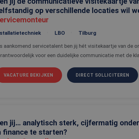
en jij de communicatieve visitekaartje van
elfstandig op verschillende locaties wil 
ervicemonteur
stallatietechniek
LBO
Tilburg
s aankomend servicetalent ben jij hét visitekaartje van de o
rantwoordelijk voor een duidelijke communicatie met de klan
VACATURE BEKIJKEN
DIRECT SOLLICITEREN
en jij… analytisch sterk, cijfermatig onde
n finance te starten?