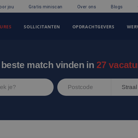
oor jou
Gratis miniscan
Over ons
Blogs
URES
SOLLICITANTEN
OPDRACHTGEVERS
WERV
 beste match vinden in
27 vacatu
Straal