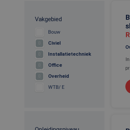
B
Vakgebied
s
Bouw
R
Civiel
O
Installatietechniek
In
Office
pr
Overheid
WTB/ E
Opleidingsniveau