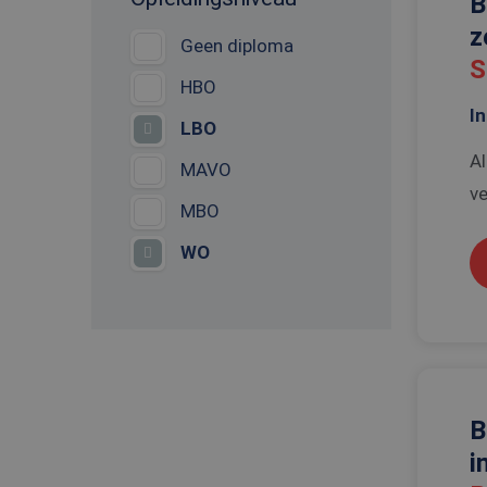
B
z
Geen diploma
S
HBO
In
LBO
Al
MAVO
ve
MBO
WO
B
i