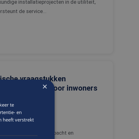
dige installatieprojecten in de utiliteit,
ersteunt de service...
idische vraagstukken
×
he oplossingen voor inwoners
keer te
tentie- en
 heeft verstrekt
lexe dossiers rondom erfpacht en