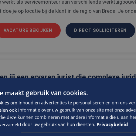
 werkt als servicemonteur aan verschillende werktuigbouwkun
t doe je op locatie bij de klant in de regio van Breda. Je ond
VACATURE BEKIJKEN
DIRECT SOLLICITEREN
en jij een ervaren jurist die complexe jur
oeiteloos weet te vertalen naar praktisc
e maakt gebruik van cookies.
n bestuur?
kies om inhoud en advertenties te personaliseren en om ons ver
uridisch Specialist Erfpachtproject
len ook informatie over uw gebruik van onze site met onze adver
 die deze kunnen combineren met andere informatie die u aan hen
verheid
WO
Rotterdam
n verzameld door uw gebruik van hun diensten.
Privacybeleid
nnen dit project ben jij dé juridische vraagbaak voor comp