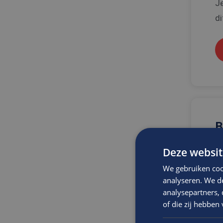
Je
di
B
m
Deze websit
e
We gebruiken coo
J
analyseren. We de
analysepartners,
O
of die zij hebbe
Bi