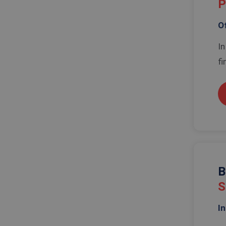
P
Of
In
fi
B
S
In