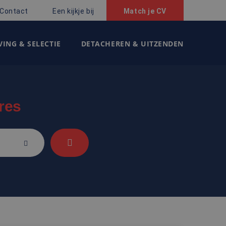
Contact
Een kijkje bij
Match je CV
ING & SELECTIE
DETACHEREN & UITZENDEN
res