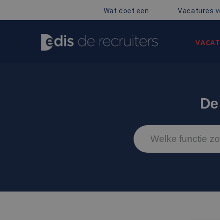
Wat doet een...
Vacatures v
VACAT
De