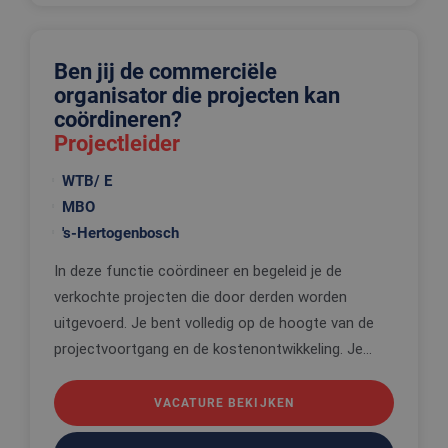
Strikt noodzakelijk
Prestatie
Targeting
Functioneel
Niet-geclassificeerd
Ben jij de commerciële
Strikt noodzakelijke cookies maken de
organisator die projecten kan
kernfunctionaliteiten van de website mogelijk, zoals
coördineren?
gebruikersaanmelding en accountbeheer. De
website kan niet goed worden gebruikt zonder de
Projectleider
strikt noodzakelijke cookies.
Aanbieder
/
WTB/ E
Naam
Vervaldatum
Omschrijv
Domein
MBO
CookieScriptConsent
4 weken 2
Deze cooki
CookieScript
's-Hertogenbosch
dagen
wordt gebr
www.edis.nl
door de Co
Script.com-
In deze functie coördineer en begeleid je de
om de
cookievoo
verkochte projecten die door derden worden
van bezoek
onthouden
uitgevoerd. Je bent volledig op de hoogte van de
cookie-ba
projectvoortgang en de kostenontwikkeling. Je...
van Cookie
Script.com 
noodzakeli
correct te 
VACATURE BEKIJKEN
_tt_enable_cookie
.edis.nl
2 maanden 4
Deze cooki
weken
wordt gebr
om de