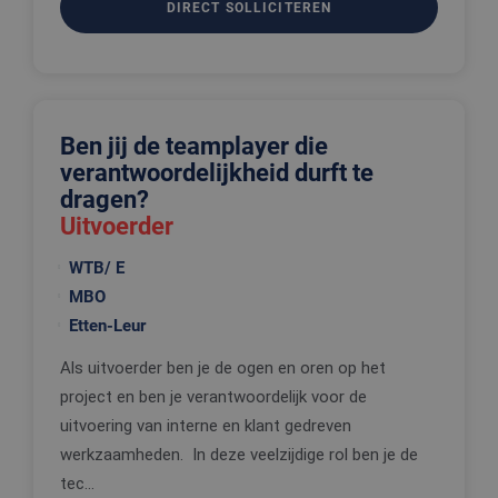
DIRECT SOLLICITEREN
voorkeure
de gebruik
betrekking 
Google Privacy Policy
gebruik va
cookies op
website te
onthouden
Ben jij de teamplayer die
PHPSESSID
Sessie
Cookie
PHP.net
gegenereer
www.edis.nl
verantwoordelijkheid durft te
applicaties
basis van 
dragen?
taal. Dit is
identificat
Uitvoerder
algemene
doeleinden
wordt gebr
WTB/ E
om variabe
MBO
van
gebruikerss
Etten-Leur
te onderh
Het is nor
gesproken
Als uitvoerder ben je de ogen en oren op het
willekeurig
gegeneree
project en ben je verantwoordelijk voor de
nummer, h
wordt gebr
uitvoering van interne en klant gedreven
kan specifi
voor de sit
werkzaamheden. In deze veelzijdige rol ben je de
een goed
tec...
voorbeeld 