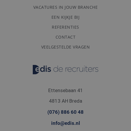
Doubleclick en voert
informatie uit over
VACATURES IN JOUW BRANCHE
hoe de eindgebruiker
de website gebruikt
EEN KIJKJE BIJ
en over eventuele
advertenties die de
eindgebruiker heeft
REFERENTIES
gezien voordat hij de
genoemde website
CONTACT
bezocht.
VEELGESTELDE VRAGEN
Ettensebaan 41
4813 AH Breda
(076) 886 60 48
info@edis.nl