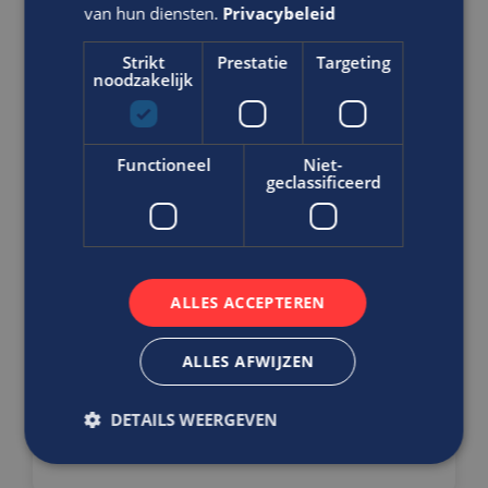
oplossingen in de machinebouw?
van hun diensten.
Privacybeleid
Lees dan snel verder!
Operationeel Technisch Specialist
Strikt
Prestatie
Targeting
noodzakelijk
After Sales
Office
MBO
Functioneel
Niet-
geclassificeerd
Breda
Als Operationeel Technisch Specialist After Sales
ben jij een onmisbare schakel binnen het
serviceteam. Je bent verantwoordelijk voor de
ALLES ACCEPTEREN
planning, organisatie en evaluatie van aftersalesp...
ALLES AFWIJZEN
VACATURE BEKIJKEN
DETAILS WEERGEVEN
DIRECT SOLLICITEREN