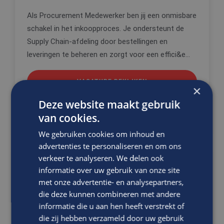
Als Procurement Medewerker ben jij een onmisbare
schakel in het inkoopproces. Je ondersteunt de
Supply Chain-afdeling door bestellingen en
leveringen te beheren en zorgt voor een effici&e...
VACATURE BEKIJKEN
×
Deze website maakt gebruik
DIRECT SOLLICITEREN
van cookies.
We gebruiken cookies om inhoud en
advertenties te personaliseren en om ons
verkeer te analyseren. We delen ook
Ben jij een procesgerichte en
informatie over uw gebruik van onze site
gedreven professional die het
met onze advertentie- en analysepartners,
verschil wil maken in een
die deze kunnen combineren met andere
internationale werkomgeving?
informatie die u aan hen heeft verstrekt of
Werk je graag aan innovatieve
die zij hebben verzameld door uw gebruik