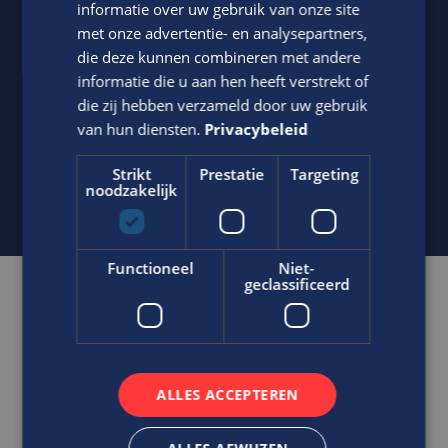
Edis de recruiters
informatie over uw gebruik van onze site
met onze advertentie- en analysepartners,
Neem contact op met ons via telefoon of e-mail.
die deze kunnen combineren met andere
076-8866048
informatie die u aan hen heeft verstrekt of
die zij hebben verzameld door uw gebruik
info@edis.nl
van hun diensten.
Privacybeleid
Strikt
CONTACT OPNEMEN
Prestatie
Targeting
noodzakelijk
Functioneel
Niet-
geclassificeerd
VACATURES
TOP VACATURES
SOLLICITANTEN
ALLES ACCEPTEREN
OPDRACHTGEVERS