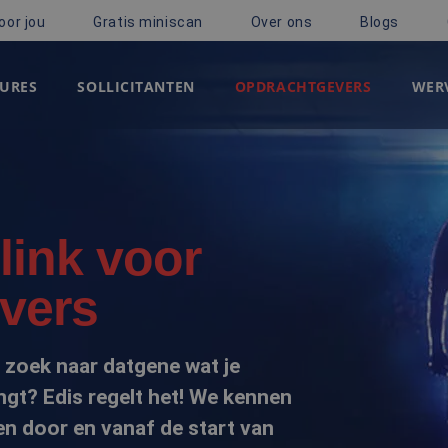
oor jou
Gratis miniscan
Over ons
Blogs
URES
SOLLICITANTEN
OPDRACHTGEVERS
WERV
link voor
vers
op zoek naar datgene wat je
ngt? Edis regelt het! We kennen
n door en vanaf de start van