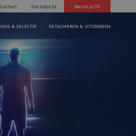
Contact
Een kijkje bij
Match je CV
ING & SELECTIE
DETACHEREN & UITZENDEN