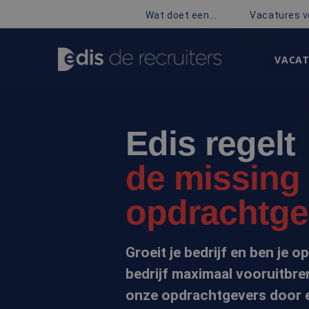
Wat doet een...
Vacatures v
VACAT
Edis regelt
de missing 
opdrachtge
Groeit je bedrijf en ben je 
bedrijf maximaal vooruitbre
onze opdrachtgevers door e