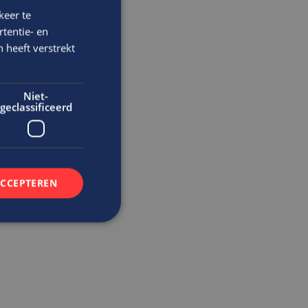
keer te
tentie- en
 heeft verstrekt
Niet-
geclassificeerd
ACCEPTEREN
rd
elding en