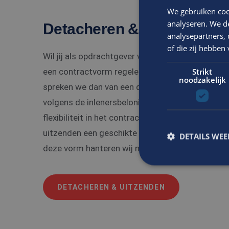
We gebruiken coo
analyseren. We de
Detacheren & Uitzenden
analysepartners,
of die zij hebbe
Wil jij als opdrachtgever vastigheid bieden aan 
Strikt
een contractvorm regelen waarbij jullie meer zek
noodzakelijk
spreken we dan van een detachering. Vanzelfspre
volgens de inlenersbeloning. Wil jij als opdracht
flexibiliteit in het contract, of betreft het een tij
uitzenden een geschikte vorm die wij voor jou ku
DETAILS WE
deze vorm hanteren wij natuurlijk de inlenersbel
S
DETACHEREN & UITZENDEN
Strikt noodzakelijke
accountbeheer. De we