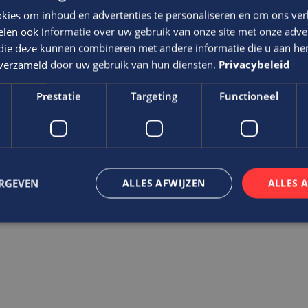
kies om inhoud en advertenties te personaliseren en om ons ver
len ook informatie over uw gebruik van onze site met onze adver
 die deze kunnen combineren met andere informatie die u aan hen
n verzameld door uw gebruik van hun diensten.
Privacybeleid
de kandidaat dan kan Edis
Prestatie
Targeting
Functioneel
erheid hebben. Hierbij
kend regelt Edis alles
gever juist meer
delijke functie, dan is
nnen regelen. Ook bij
ERGEVEN
ALLES AFWIJZEN
ALLES 
oning.
trikt noodzakelijk
Prestatie
Targeting
Functioneel
Niet-geclassificee
 cookies maken de kernfunctionaliteiten van de website mogelijk, zoals gebruikersaanm
bsite kan niet goed worden gebruikt zonder de strikt noodzakelijke cookies.
Aanbieder
/