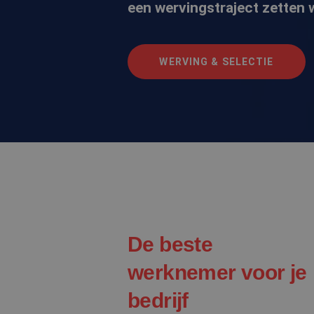
een wervingstraject zetten 
WERVING & SELECTIE
De beste
werknemer voor je
bedrijf