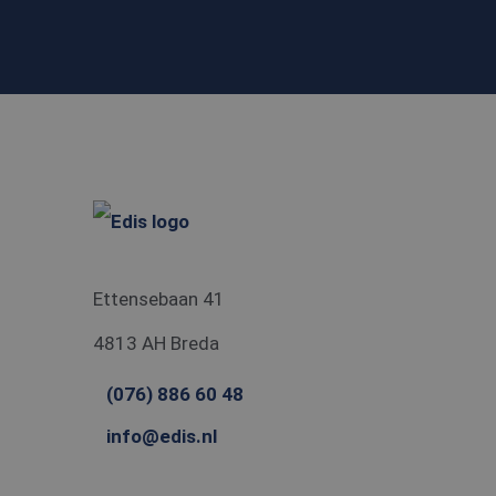
Corpo
.c.bi
MR
Micro
Corpo
.c.bi
_gid
SM
.c.cla
ANONCHK
Micro
_ga_5VXMMBGVJB
Corpo
.c.cla
_ttp
_clsk
Micro
.edis.
Ettensebaan 41
_ttp
_fbp
Meta
Platf
4813 AH Breda
Inc.
.edis.
_clck
.edis.
(076) 886 60 48
info@edis.nl
MUID
Micro
Corpo
.bing