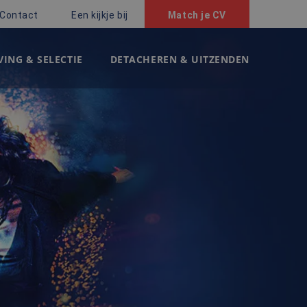
Contact
Een kijkje bij
Match je CV
ING & SELECTIE
DETACHEREN & UITZENDEN