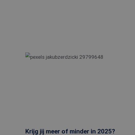
ANONCHK
Micro
_ga_5VXMMBGVJB
Corpo
.c.cla
_ttp
_clsk
Micro
.edis.
_ttp
_fbp
Meta
Platf
Inc.
.edis.
_clck
.edis.
MUID
Micro
Corpo
.bing
MR
Micro
Corpo
.c.cla
_gcl_au
Googl
.edis.
Krijg jij meer of minder in 2025?