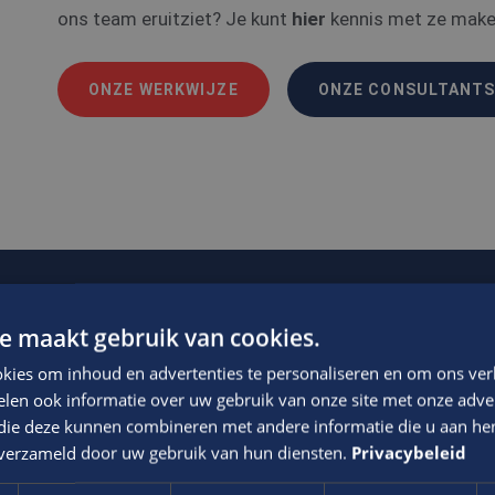
ons team eruitziet? Je kunt
hier
kennis met ze maken
ONZE WERKWIJZE
ONZE CONSULTANT
e maakt gebruik van cookies.
kies om inhoud en advertenties te personaliseren en om ons ver
Volop carrièrekansen
len ook informatie over uw gebruik van onze site met onze adver
 die deze kunnen combineren met andere informatie die u aan hen
Veel vacatures bij interessante werkgevers in
n verzameld door uw gebruik van hun diensten.
Privacybeleid
verschillende branches.