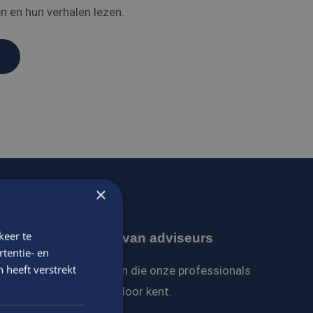
 en hun verhalen lezen.
S
×
keer te
Ervaren team van adviseurs
tentie- en
 heeft verstrekt
Een vast contactpersoon die onze professionals
door en door kent.