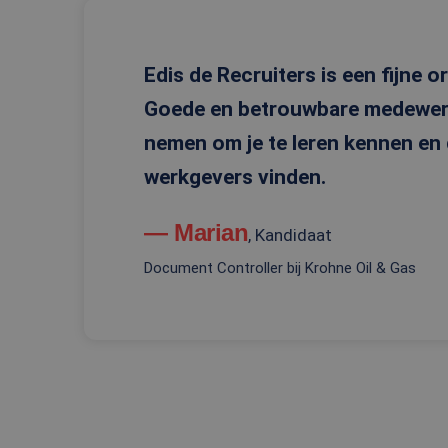
PHPSESSID
Edis de Recruiters is een fijne o
Goede en betrouwbare medewerke
nemen om je te leren kennen en
Naam
werkgevers vinden.
Naam
ttcsid
Aanbi
Naam
Dome
ttcsid_C6SUN10SD
_gat_UA-
— Marian
108013010-1
, Kandidaat
MUID
Micro
Corpo
.clari
Document Controller bij Krohne Oil & Gas
_ga
SRM_B
Micro
Corpo
.c.bi
MR
Micro
Corpo
.c.bi
_gid
SM
.c.cla