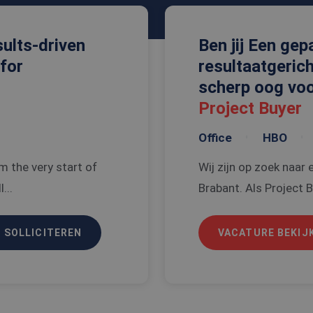
ults-driven
Ben jij Een ge
 for
resultaatgeric
scherp oog 
Project Buyer
Office
HBO
m the very start of
Wij zijn op zoek naar 
...
Brabant. Als Project Bu
 SOLLICITEREN
VACATURE BEKIJ