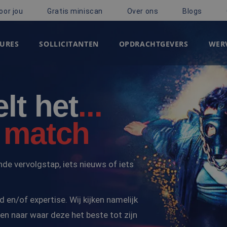
oor jou
Gratis miniscan
Over ons
Blogs
URES
SOLLICITANTEN
OPDRACHTGEVERS
WERV
lt het
...
 match
de vervolgstap, iets nieuws of iets
d en/of expertise. Wij kijken namelijk
n naar waar deze het beste tot zijn