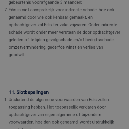
functionaliteit 
gebeurtenis voorafgaande 3 maanden;
MUID
1 jaar 3
Deze cookie wordt
Microsoft
de website te
weken
veel gebruikt door
Corporation
Edis is niet aansprakelijk voor indirecte schade, hoe ook
optimaliseren.
mijn Microsoft als
.bing.com
een unieke
genaamd door wie ook kenbaar gemaakt, en
_ttp
.edis.nl
2 maanden 4
Deze cookie wo
gebruikers-ID. Het
weken
gebruikt om
opdrachtgever zal Edis ter zake vrijwaren. Onder indirecte
kan worden ingesteld
gebruikersintera
door ingesloten
en -gedrag op d
schade wordt onder meer verstaan de door opdrachtgever
microsoft-scripts.
website te volg
Algemeen wordt
voor siteprestat
geleden of te lijden gevolgschade en/of bedrijfsschade,
aangenomen dat het
en gebruiksanal
synchroniseert tussen
Deze informatie
omzetvermindering, gederfde winst en verlies van
veel verschillende
wordt gebruikt
Microsoft-domeinen,
de
goodwill.
waardoor gebruikers
gebruikerservar
kunnen worden
te verbeteren e
gevolgd.
functionaliteit 
de website te
MR
1 week
Dit is een Microsoft
Microsoft
optimaliseren.
MSN 1st party cookie
Corporation
die we gebruiken om
.c.clarity.ms
het gebruik van de
website voor interne
11. Slotbepalingen
analyses te meten.
Uitsluitend de algemene voorwaarden van Edis zullen
_gcl_au
2 maanden 4
Deze cookie wordt
Google LLC
weken
ingesteld door
.edis.nl
toepassing hebben. Het toepasselijk verklaren door
Doubleclick en voert
informatie uit over
opdrachtgever van eigen algemene of bijzondere
hoe de eindgebruiker
voorwaarden, hoe dan ook genaamd, wordt uitdrukkelijk
de website gebruikt
en over eventuele