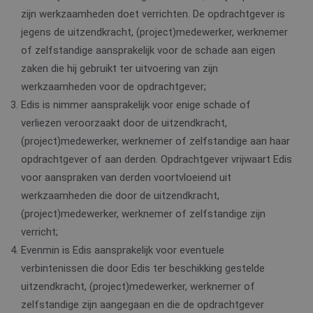
beperken.
die zorgt voor de
.c.bing.com
zijn werkzaamheden doet verrichten. De opdrachtgever is
goede werking van
_ga
1 jaar 1
Deze cookienaa
Google
deze website.
maand
gekoppeld aan
jegens de uitzendkracht, (project)medewerker, werknemer
LLC
Google Universa
.edis.nl
MR
1 week
Dit is een Microsoft
Microsoft
of zelfstandige aansprakelijk voor de schade aan eigen
Analytics - wat 
MSN 1st party cookie
Corporation
belangrijke upd
die we gebruiken om
.c.bing.com
zaken die hij gebruikt ter uitvoering van zijn
is van de meer
het gebruik van de
algemeen gebru
website voor interne
werkzaamheden voor de opdrachtgever;
analyseservice 
analyses te meten.
Google. Deze
Edis is nimmer aansprakelijk voor enige schade of
cookie wordt
SM
.c.clarity.ms
Sessie
Dit is een Microsoft
gebruikt om uni
verliezen veroorzaakt door de uitzendkracht,
MSN 1st party cookie
gebruikers te
die we gebruiken om
onderscheiden
(project)medewerker, werknemer of zelfstandige aan haar
het gebruik van de
door een
website voor interne
willekeurig
opdrachtgever of aan derden. Opdrachtgever vrijwaart Edis
analyses te meten.
gegenereerd
voor aanspraken van derden voortvloeiend uit
nummer toe te
ANONCHK
10 minuten
Deze cookie
Microsoft
wijzen als klant-
verzamelt informatie
werkzaamheden die door de uitzendkracht,
Corporation
Het is opgenom
over hoe de
.c.clarity.ms
in elk
(project)medewerker, werknemer of zelfstandige zijn
eindgebruiker de
paginaverzoek 
website gebruikt en
een site en wor
verricht;
over eventuele
gebruikt om
advertenties die de
bezoekers-, sess
Evenmin is Edis aansprakelijk voor eventuele
eindgebruiker
en
mogelijk heeft gezien
campagnegegev
verbintenissen die door Edis ter beschikking gestelde
voordat hij de
te berekenen vo
genoemde website
de
uitzendkracht, (project)medewerker, werknemer of
bezocht.
analyserapport
zelfstandige zijn aangegaan en die de opdrachtgever
van de site.
_clsk
1 dag
Deze cookie wordt
Microsoft