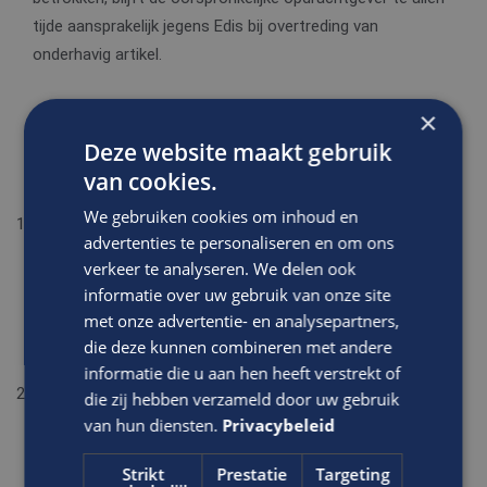
tijde aansprakelijk jegens Edis bij overtreding van
onderhavig artikel.
×
Deze website maakt gebruik
van cookies.
7. Arbeidsomstandigheden
We gebruiken cookies om inhoud en
De opdrachtgever is aangemerkt als werkgever van de
advertenties te personaliseren en om ons
uitzendkracht, (project)medewerker of werknemer in de
verkeer te analyseren. We delen ook
zin van de Arbeidsomstandighedenwet en als zodanig
informatie over uw gebruik van onze site
gehouden de werkzaamheden van de uitzendkracht te
met onze advertentie- en analysepartners,
doen plaatsvinden met inachtneming van de bij of
die deze kunnen combineren met andere
krachtens die wet gestelde eisen;
informatie die u aan hen heeft verstrekt of
Daarnaast is de opdrachtgever jegens Edis verplicht
die zij hebben verzameld door uw gebruik
zodanige regelingen te treffen en aanwijzingen te geven
van hun diensten.
Privacybeleid
dat die uitzendkracht, (project)medewerker, werknemer of
Strikt
Prestatie
Targeting
zelfstandige tegen gevaar voor lijf, eerbaarheid en goed