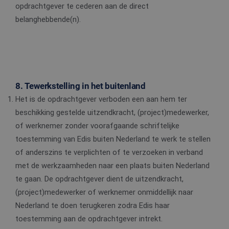
opdrachtgever te cederen aan de direct
Strikt noodzakelijke cookies maken de
kernfunctionaliteiten van de website mogelijk, zoals
belanghebbende(n).
gebruikersaanmelding en accountbeheer. De
website kan niet goed worden gebruikt zonder de
strikt noodzakelijke cookies.
Aanbieder
/
Naam
Vervaldatum
Omschrijv
Domein
CookieScriptConsent
4 weken 2
Deze cooki
CookieScript
8. Tewerkstelling in het buitenland
dagen
wordt gebr
www.edis.nl
door de Co
Het is de opdrachtgever verboden een aan hem ter
Script.com-
om de
beschikking gestelde uitzendkracht, (project)medewerker,
cookievoo
van bezoek
of werknemer zonder voorafgaande schriftelijke
onthouden
cookie-ba
toestemming van Edis buiten Nederland te werk te stellen
van Cookie
Script.com 
of anderszins te verplichten of te verzoeken in verband
noodzakeli
correct te 
met de werkzaamheden naar een plaats buiten Nederland
te gaan. De opdrachtgever dient de uitzendkracht,
_tt_enable_cookie
.edis.nl
2 maanden 4
Deze cooki
weken
wordt gebr
(project)medewerker of werknemer onmiddellijk naar
om de
voorkeure
Nederland te doen terugkeren zodra Edis haar
de gebruik
betrekking 
toestemming aan de opdrachtgever intrekt.
Google Privacy Policy
gebruik va