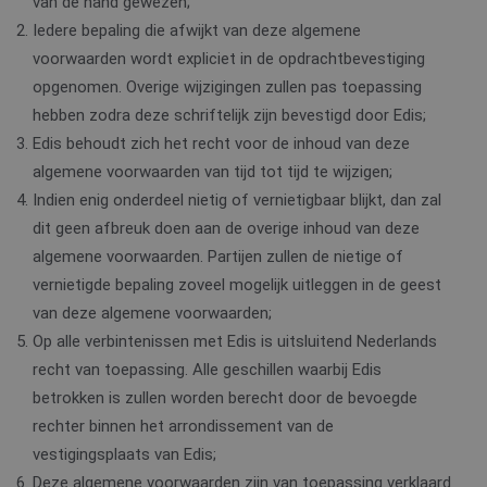
van de hand gewezen;
advertenties die de
eindgebruiker heeft
Iedere bepaling die afwijkt van deze algemene
gezien voordat hij de
genoemde website
voorwaarden wordt expliciet in de opdrachtbevestiging
bezocht.
opgenomen. Overige wijzigingen zullen pas toepassing
hebben zodra deze schriftelijk zijn bevestigd door Edis;
Edis behoudt zich het recht voor de inhoud van deze
algemene voorwaarden van tijd tot tijd te wijzigen;
Indien enig onderdeel nietig of vernietigbaar blijkt, dan zal
dit geen afbreuk doen aan de overige inhoud van deze
algemene voorwaarden. Partijen zullen de nietige of
vernietigde bepaling zoveel mogelijk uitleggen in de geest
van deze algemene voorwaarden;
Op alle verbintenissen met Edis is uitsluitend Nederlands
recht van toepassing. Alle geschillen waarbij Edis
betrokken is zullen worden berecht door de bevoegde
rechter binnen het arrondissement van de
vestigingsplaats van Edis;
Deze algemene voorwaarden zijn van toepassing verklaard