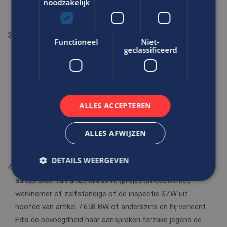
noodzakelijk
zover beschermd is als redelijkerwijs in verband met de
aard van de werkzaamheden gevorderd kan worden;
Indien de opdrachtgever zijn verplichtingen uit hoofde van
Functioneel
Niet-
de eerste twee leden van dit artikel niet of onvoldoende is
geclassificeerd
nagekomen en de betreffende persoon, Edis of
nabestaanden dientengevolge schade lijden in de zin van
artikel 7:658 BW of anderszins, is de opdrachtgever
gehouden tot vergoeding van alle schade, tenzij door de
ALLES ACCEPTEREN
opdrachtgever bewijs wordt geleverd dat de schade in
belangrijke mate het gevolg is van opzet of bewuste
ALLES AFWIJZEN
roekeloosheid van die uitzendkracht, (project)medewerker,
werknemer of zelfstandige;
DETAILS WEERGEVEN
De opdrachtgever zal Edis te allen tijde vrijwaren tegen
aanspraken van uitzendkracht, (project)medewerker,
werknemer of zelfstandige of de inspectie SZW uit
Strikt noodzakelijk
Prestatie
Targeting
hoofde van artikel 7:658 BW of anderszins en hij verleent
Functioneel
Niet-geclassificeerd
Edis de bevoegdheid haar aanspraken terzake jegens de