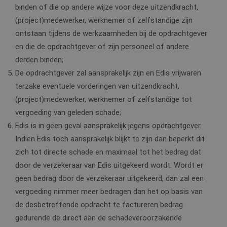
geassocieerd met
binden of die op andere wijze voor deze uitzendkracht,
.edis.nl
_gid
1 dag
Deze cookie wo
Google
Microsoft Clarity
geplaatst door
LLC
(project)medewerker, werknemer of zelfstandige zijn
analytics software.
Google Analytics
.edis.nl
Het wordt gebruikt
Het slaat een
ontstaan tijdens de werkzaamheden bij de opdrachtgever
om informatie over
unieke waarde 
de sessie van de
voor elke bezoc
en die de opdrachtgever of zijn personeel of andere
gebruiker op te slaan
pagina en werkt
en om meerdere
deze bij en wor
derden binden;
paginaweergaven te
gebruikt om
combineren tot één
De opdrachtgever zal aansprakelijk zijn en Edis vrijwaren
paginaweergav
gebruikerssessie voor
te tellen en bij t
analytische
terzake eventuele vorderingen van uitzendkracht,
houden.
doeleinden.
(project)medewerker, werknemer of zelfstandige tot
_ga_5VXMMBGVJB
.edis.nl
1 jaar 1
Deze cookie wo
_fbp
2 maanden 4
Gebruikt door
Meta
maand
gebruikt door
vergoeding van geleden schade;
weken
Facebook om een
Platform
Google Analytic
reeks
Inc.
om de sessiesta
Edis is in geen geval aansprakelijk jegens opdrachtgever.
advertentieproducten
.edis.nl
te behouden.
te leveren, zoals
Indien Edis toch aansprakelijk blijkt te zijn dan beperkt dit
realtime bieden van
_ttp
.tiktok.com
2 maanden 4
Deze cookie wo
externe adverteerders
zich tot directe schade en maximaal tot het bedrag dat
weken
gebruikt om
gebruikersintera
_clck
.edis.nl
1 jaar
Deze cookie wordt
door de verzekeraar van Edis uitgekeerd wordt. Wordt er
en -gedrag op d
gebruikt om
website te volg
gebruikersinteracties
geen bedrag door de verzekeraar uitgekeerd, dan zal een
voor siteprestat
en betrokkenheid op
en gebruiksanal
vergoeding nimmer meer bedragen dan het op basis van
de website te volgen
Deze informatie
om de
wordt gebruikt
de desbetreffende opdracht te factureren bedrag
gebruikerservaring en
de
websitefunctionaliteit
gebruikerservar
gedurende de direct aan de schadeveroorzakende
te verbeteren.
te verbeteren e