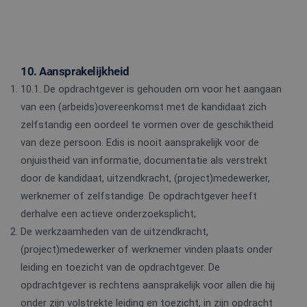
Aanbieder
Naam
Vervaldatum
Oms
Aanbieder
/
Domein
10. Aansprakelijkheid
Naam
Vervaldatum
Omschrijving
/
Domein
ttcsid
.edis.nl
2 maanden 4
10.1. De opdrachtgever is gehouden om voor het aangaan
weken
_gat_UA-
.edis.nl
1 minuut
Dit is een
Aanbieder
/
Naam
Vervaldatum
Omschrijving
van een (arbeids)overeenkomst met de kandidaat zich
108013010-1
patroontype-
Domein
ttcsid_C6SUN10SD31JS4JVNQVG
.edis.nl
2 maanden 4
cookie ingesteld
zelfstandig een oordeel te vormen over de geschiktheid
weken
door Google
MUID
1 jaar 3
Deze cookie wordt
Microsoft
Analytics, waarb
weken
veel gebruikt door
Corporation
van deze persoon. Edis is nooit aansprakelijk voor de
het
mijn Microsoft als
.clarity.ms
patroonelement
een unieke
onjuistheid van informatie, documentatie als verstrekt
de naam het
gebruikers-ID. Het
unieke
door de kandidaat, uitzendkracht, (project)medewerker,
kan worden ingesteld
identiteitsnum
door ingesloten
bevat van het
werknemer of zelfstandige. De opdrachtgever heeft
microsoft-scripts.
account of de
Algemeen wordt
website waarop
derhalve een actieve onderzoeksplicht;
aangenomen dat het
betrekking heeft
synchroniseert tussen
De werkzaamheden van de uitzendkracht,
Het is een variat
veel verschillende
op de _gat-cook
Microsoft-domeinen,
(project)medewerker of werknemer vinden plaats onder
die wordt gebru
waardoor gebruikers
om de hoeveelh
kunnen worden
leiding en toezicht van de opdrachtgever. De
gegevens die
gevolgd.
Google registree
opdrachtgever is rechtens aansprakelijk voor allen die hij
op websites me
SRM_B
1 jaar 3
Dit is een Microsoft
Microsoft
veel verkeer te
onder zijn volstrekte leiding en toezicht, in zijn opdracht
weken
MSN 1st party cookie
Corporation