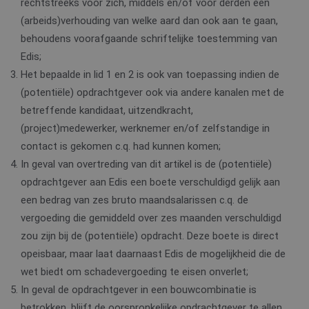
rechtstreeks voor zich, middels en/of voor derden een
(arbeids)verhouding van welke aard dan ook aan te gaan,
behoudens voorafgaande schriftelijke toestemming van
Edis;
Het bepaalde in lid 1 en 2 is ook van toepassing indien de
(potentiële) opdrachtgever ook via andere kanalen met de
betreffende kandidaat, uitzendkracht,
(project)medewerker, werknemer en/of zelfstandige in
contact is gekomen c.q. had kunnen komen;
In geval van overtreding van dit artikel is de (potentiële)
opdrachtgever aan Edis een boete verschuldigd gelijk aan
een bedrag van zes bruto maandsalarissen c.q. de
vergoeding die gemiddeld over zes maanden verschuldigd
zou zijn bij de (potentiële) opdracht. Deze boete is direct
opeisbaar, maar laat daarnaast Edis de mogelijkheid die de
wet biedt om schadevergoeding te eisen onverlet;
In geval de opdrachtgever in een bouwcombinatie is
betrokken, blijft de oorspronkelijke opdrachtgever te allen