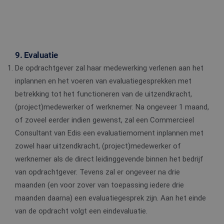
cookies op
website te
onthouden
PHPSESSID
Sessie
Cookie
PHP.net
gegenereer
www.edis.nl
applicaties
basis van 
9. Evaluatie
taal. Dit is
identificat
De opdrachtgever zal haar medewerking verlenen aan het
algemene
doeleinden
inplannen en het voeren van evaluatiegesprekken met
wordt gebr
om variabe
betrekking tot het functioneren van de uitzendkracht,
van
gebruikerss
(project)medewerker of werknemer. Na ongeveer 1 maand,
te onderh
of zoveel eerder indien gewenst, zal een Commercieel
Het is nor
gesproken
Consultant van Edis een evaluatiemoment inplannen met
willekeurig
gegeneree
zowel haar uitzendkracht, (project)medewerker of
nummer, h
wordt gebr
werknemer als de direct leidinggevende binnen het bedrijf
kan specifi
voor de sit
van opdrachtgever. Tevens zal er ongeveer na drie
een goed
voorbeeld 
maanden (en voor zover van toepassing iedere drie
behouden 
een ingelo
maanden daarna) een evaluatiegesprek zijn. Aan het einde
status voo
van de opdracht volgt een eindevaluatie.
gebruiker 
pagina's.