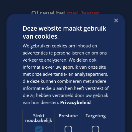
Of regel het
met Jasper.
×
Deze website maakt gebruik
van cookies.
We gebruiken cookies om inhoud en
advertenties te personaliseren en om ons
verkeer te analyseren. We delen ook
informatie over uw gebruik van onze site
met onze advertentie- en analysepartners,
Jasper Bout
die deze kunnen combineren met andere
Neem contact op met ons via telefoon of e-mail.
informatie die u aan hen heeft verstrekt of
die zij hebben verzameld door uw gebruik
06-22790494
van hun diensten.
Privacybeleid
Stuur
WhatsApp bericht
Strikt
Prestatie
Targeting
noodzakelijk
j.bout@edis.nl