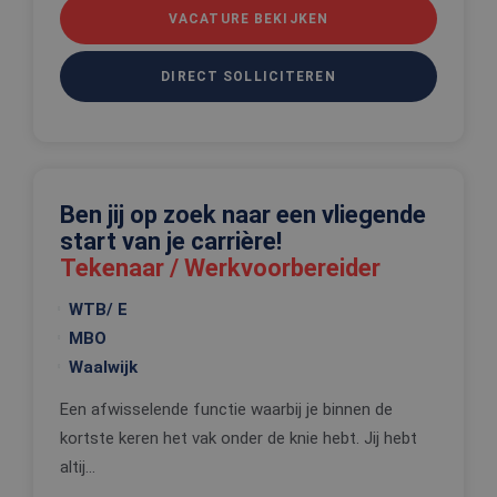
gebruikersaanmelding en accountbeheer. De
VACATURE BEKIJKEN
website kan niet goed worden gebruikt zonder de
strikt noodzakelijke cookies.
Aanbieder
/
DIRECT SOLLICITEREN
Naam
Vervaldatum
Omschrijv
Domein
CookieScriptConsent
4 weken 2
Deze cooki
CookieScript
dagen
wordt gebr
www.edis.nl
door de Co
Script.com-
om de
cookievoo
Ben jij op zoek naar een vliegende
van bezoek
onthouden
start van je carrière!
cookie-ba
van Cookie
Tekenaar / Werkvoorbereider
Script.com 
noodzakeli
WTB/ E
correct te 
MBO
_tt_enable_cookie
.edis.nl
2 maanden 4
Deze cooki
weken
wordt gebr
Waalwijk
om de
voorkeure
de gebruik
Een afwisselende functie waarbij je binnen de
betrekking 
Google Privacy Policy
gebruik va
kortste keren het vak onder de knie hebt. Jij hebt
cookies op
website te
altij...
onthouden