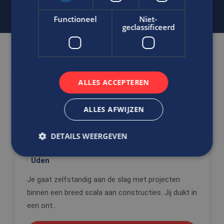
Functioneel
Niet-
geclassificeerd
Gerelateerde vacatures
ALLES ACCEPTEREN
Ben jij die barst van creativiteit,
technische scherpte en op zoek is
ALLES AFWIJZEN
naar een rol waarin je écht het
verschil mag maken?
DETAILS WEERGEVEN
Tekenaar/Werkvoorbereider
Uden
Strikt noodzakelijk
Prestatie
Targeting
Je gaat zelfstandig aan de slag met projecten
Functioneel
Niet-geclassificeerd
binnen een breed scala aan constructies. Jij duikt in
een ont...
Strikt noodzakelijke cookies maken de
kernfunctionaliteiten van de website mogelijk, zoals