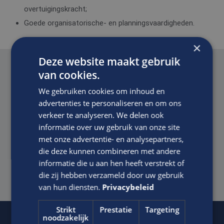
overtuigingskracht;
Goede organisatorische- en planningsvaardigheden.
×
Deze website maakt gebruik
Voordelen van solliciteren via Edis.
van cookies.
We gebruiken cookies om inhoud en
Zelfstandige functie in een gezond bedrijf waarin
advertenties te personaliseren en om ons
voldoende ruimte wordt geboden om je te
verkeer te analyseren. We delen ook
ontwikkelen
informatie over uw gebruik van onze site
Een prima salaris in overeenstemming met het
met onze advertentie- en analysepartners,
die deze kunnen combineren met andere
niveau van de functie, ervaring en kwaliteiten
informatie die u aan hen heeft verstrekt of
Goede secundaire arbeidsvoorwaarden.
die zij hebben verzameld door uw gebruik
van hun diensten.
Privacybeleid
Strikt
Prestatie
Targeting
noodzakelijk