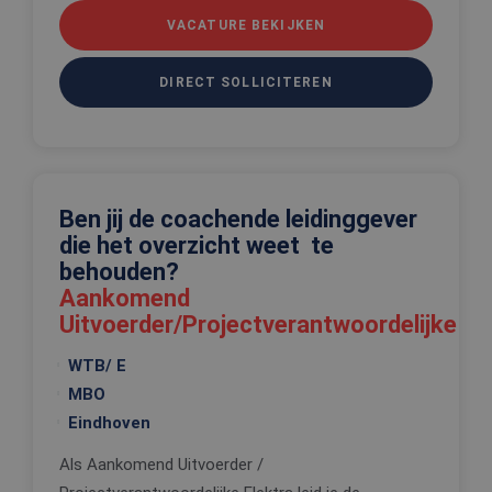
onthouden
VACATURE BEKIJKEN
PHPSESSID
Sessie
Cookie
PHP.net
gegenereer
www.edis.nl
applicaties
DIRECT SOLLICITEREN
basis van 
taal. Dit is
identificat
algemene
doeleinden
wordt gebr
om variabe
van
Ben jij de coachende leidinggever
gebruikerss
te onderh
die het overzicht weet te
Het is nor
gesproken
behouden?
willekeurig
gegeneree
Aankomend
nummer, h
Uitvoerder/Projectverantwoordelijke
wordt gebr
kan specifi
voor de sit
WTB/ E
een goed
voorbeeld 
MBO
behouden 
een ingelo
Eindhoven
status voo
gebruiker 
pagina's.
Als Aankomend Uitvoerder /