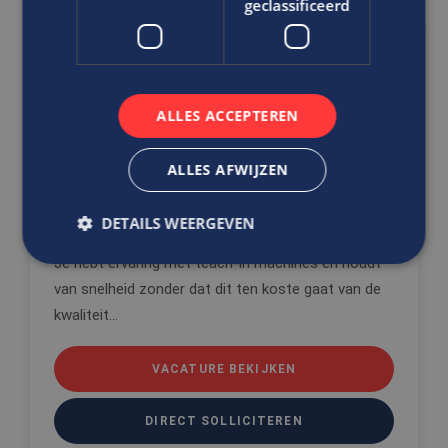
geclassificeerd
Ben jij… de oplossingsgerichte
draaier/frezer die graag meedenkt
met de klant?
ALLES ACCEPTEREN
Allround Draaier / Frezer
ALLES AFWIJZEN
WTB/ E
MBO
DETAILS WEERGEVEN
Rotterdam
Je hebt ervaring met teach-in machines en houdt
van snelheid zonder dat dit ten koste gaat van de
Strikt noodzakelijk
Prestatie
Targeting
kwaliteit...
Functioneel
Niet-geclassificeerd
Strikt noodzakelijke cookies maken de
VACATURE BEKIJKEN
kernfunctionaliteiten van de website mogelijk, zoals
gebruikersaanmelding en accountbeheer. De
website kan niet goed worden gebruikt zonder de
DIRECT SOLLICITEREN
strikt noodzakelijke cookies.