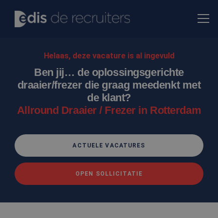
Helaas, deze vacature is al ingevuld
Ben jij… de oplossingsgerichte
draaier/frezer die graag meedenkt met
de klant?
Allround Draaier / Frezer in Rotterdam
ACTUELE VACATURES
OPEN SOLLICITATIE