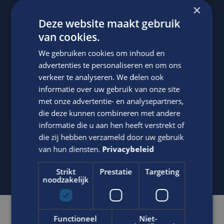
×
Deze website maakt gebruik
van cookies.
We gebruiken cookies om inhoud en
advertenties te personaliseren en om ons
Jasper Bout
verkeer te analyseren. We delen ook
Neem contact op met ons via telefoon of e-mail.
informatie over uw gebruik van onze site
met onze advertentie- en analysepartners,
06-22790494
die deze kunnen combineren met andere
Stuur
WhatsApp bericht
informatie die u aan hen heeft verstrekt of
die zij hebben verzameld door uw gebruik
j.bout@edis.nl
van hun diensten.
Privacybeleid
Strikt
Prestatie
Targeting
noodzakelijk
Gerelateerde vacatures
Functioneel
Niet-