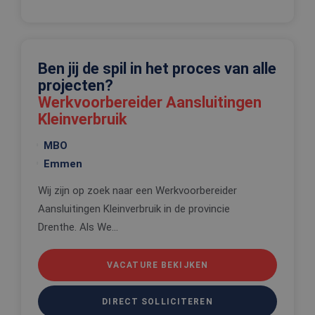
Aanbieder
/
Naam
Vervaldatum
Omschrijv
Domein
CookieScriptConsent
4 weken 2
Deze cooki
CookieScript
dagen
wordt gebr
www.edis.nl
door de Co
Ben jij de spil in het proces van alle
Script.com-
projecten?
om de
cookievoo
Werkvoorbereider Aansluitingen
van bezoek
onthouden
Kleinverbruik
cookie-ba
van Cookie
Script.com 
MBO
noodzakeli
correct te 
Emmen
_tt_enable_cookie
.edis.nl
2 maanden 4
Deze cooki
Wij zijn op zoek naar een Werkvoorbereider
weken
wordt gebr
om de
Aansluitingen Kleinverbruik in de provincie
voorkeure
de gebruik
Drenthe. Als We...
betrekking 
Google Privacy Policy
gebruik va
cookies op
website te
VACATURE BEKIJKEN
onthouden
PHPSESSID
Sessie
Cookie
PHP.net
gegenereer
www.edis.nl
DIRECT SOLLICITEREN
applicaties