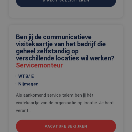
DIRECT SOLLICITEREN
strikt noodzakelijke cookies.
Aanbieder
/
Naam
Vervaldatum
Omschrijv
Domein
CookieScriptConsent
4 weken 2
Deze cooki
CookieScript
dagen
wordt gebr
www.edis.nl
door de Co
Ben jij de communicatieve
Script.com-
om de
visitekaartje van het bedrijf die
cookievoo
geheel zelfstandig op
van bezoek
onthouden
verschillende locaties wil werken?
cookie-ba
van Cookie
Servicemonteur
Script.com 
noodzakeli
correct te 
WTB/ E
Nijmegen
_tt_enable_cookie
.edis.nl
2 maanden 4
Deze cooki
weken
wordt gebr
om de
Als aankomend service talent ben jij hét
voorkeure
de gebruik
visitekaartje van de organisatie op locatie. Je bent
betrekking 
Google Privacy Policy
gebruik va
verant...
cookies op
website te
onthouden
VACATURE BEKIJKEN
PHPSESSID
Sessie
Cookie
PHP.net