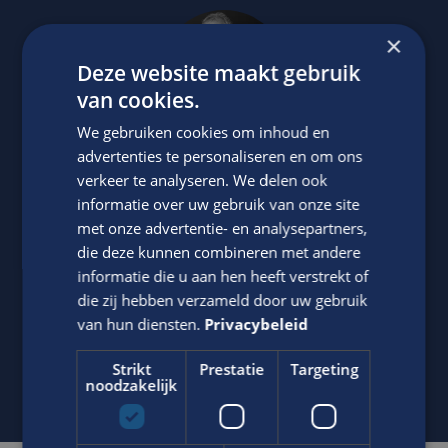
×
Deze website maakt gebruik
van cookies.
We gebruiken cookies om inhoud en
advertenties te personaliseren en om ons
verkeer te analyseren. We delen ook
Jasper Bout
informatie over uw gebruik van onze site
Neem contact op met ons via telefoon of e-mail.
met onze advertentie- en analysepartners,
die deze kunnen combineren met andere
06-22790494
informatie die u aan hen heeft verstrekt of
Stuur
WhatsApp bericht
die zij hebben verzameld door uw gebruik
van hun diensten.
Privacybeleid
j.bout@edis.nl
Strikt
Prestatie
Targeting
noodzakelijk