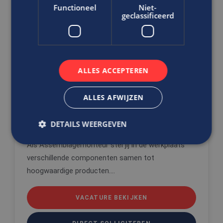
Functioneel
Niet-
geclassificeerd
Gerelateerde vacatures
Ben jij de assemblagemonteur
met technisch inzicht?
ALLES ACCEPTEREN
Assemblagemonteur
ALLES AFWIJZEN
WTB/ E
MBO
DETAILS WEERGEVEN
Tilburg
Als Assemblagemonteur stel jij in de werkplaats
verschillende componenten samen tot
Strikt noodzakelijk
Prestatie
Targeting
hoogwaardige producten....
Functioneel
Niet-geclassificeerd
Strikt noodzakelijke cookies maken de
VACATURE BEKIJKEN
kernfunctionaliteiten van de website mogelijk, zoals
gebruikersaanmelding en accountbeheer. De
website kan niet goed worden gebruikt zonder de