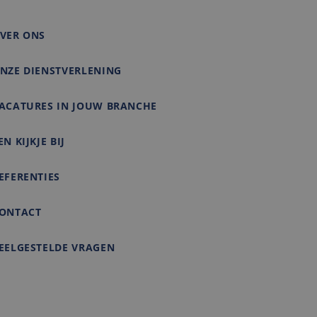
matie uit over hoe
rtenties die de
e bezocht.
VER ONS
NZE DIENSTVERLENING
ACATURES IN JOUW BRANCHE
EN KIJKJE BIJ
EFERENTIES
ONTACT
EELGESTELDE VRAGEN