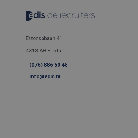
_gcl_au
Googl
.edis.
Ettensebaan 41
4813 AH Breda
(076) 886 60 48
info@edis.nl