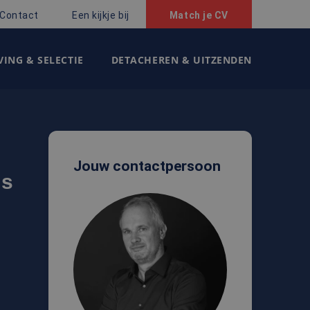
Contact
Een kijkje bij
Match je CV
ING & SELECTIE
DETACHEREN & UITZENDEN
Jouw contactpersoon
ms