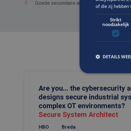
Goede secundaire arbeidsvoorwaarden.
of die zij hebbe
Strikt
noodzakelijk
DETAILS WE
S
Are you... the cybersecurity 
designs secure industrial sy
Strikt noodzakelijke
accountbeheer. De we
complex OT environments?
Naam
Secure System Architect
CookieScriptConse
HBO
Breda