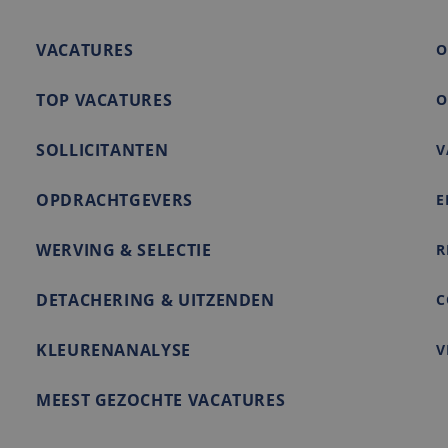
2 maanden 4
Deze cookie wordt ingesteld door Doubleclick en voert infor
e LLC
weken
de eindgebruiker de website gebruikt en over eventuele adve
nl
VACATURES
eindgebruiker heeft gezien voordat hij de genoemde websit
O
TOP VACATURES
O
SOLLICITANTEN
V
OPDRACHTGEVERS
E
WERVING & SELECTIE
R
DETACHERING & UITZENDEN
C
KLEURENANALYSE
V
MEEST GEZOCHTE VACATURES