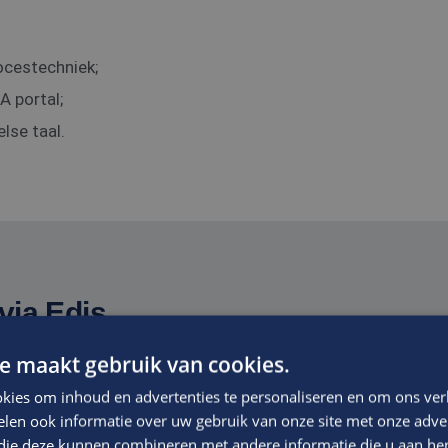
ocestechniek;
A portal;
lse taal.
via Edis.
e maakt gebruik van cookies.
f waarin voldoende ruimte wordt geboden om je te ontwikkel
kies om inhoud en advertenties te personaliseren en om ons ver
t niveau van de functie, ervaring en kwaliteiten
len ook informatie over uw gebruik van onze site met onze adver
 die deze kunnen combineren met andere informatie die u aan hen