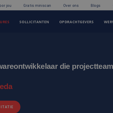
oor jou
Gratis miniscan
Over ons
Blogs
URES
SOLLICITANTEN
OPDRACHTGEVERS
WERV
twareontwikkelaar die projecttea
reda
ITATIE