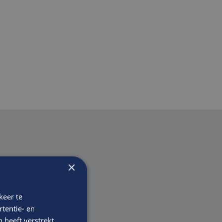
×
en
keer te
tentie- en
 heeft verstrekt