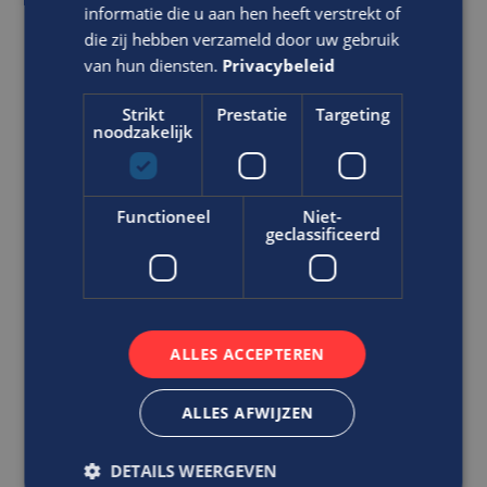
informatie die u aan hen heeft verstrekt of
die zij hebben verzameld door uw gebruik
Ben jij.. de spil die
van hun diensten.
Privacybeleid
inkoopprocessen projectmatig
weet toe te passen?
Strikt
Prestatie
Targeting
Buyer
noodzakelijk
Office
MBO
Functioneel
Niet-
Eindhoven
geclassificeerd
Jij bent op de hoogte van alle ins en outs van de
bouwkundige inkoopprocessen en weet een
duurzame ketensam...
ALLES ACCEPTEREN
VACATURE BEKIJKEN
ALLES AFWIJZEN
DIRECT SOLLICITEREN
DETAILS WEERGEVEN