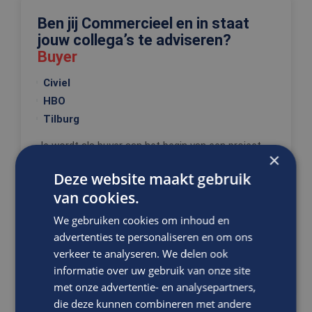
Ben jij Commercieel en in staat
jouw collega’s te adviseren?
Buyer
Civiel
HBO
Tilburg
Je wordt als buyer aan het begin van een project
×
en/of tender betrokken en verantwoordelijk gesteld
Deze website maakt gebruik
voor he...
van cookies.
We gebruiken cookies om inhoud en
VACATURE BEKIJKEN
advertenties te personaliseren en om ons
verkeer te analyseren. We delen ook
DIRECT SOLLICITEREN
informatie over uw gebruik van onze site
met onze advertentie- en analysepartners,
die deze kunnen combineren met andere