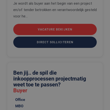
Google Privacy Policy
gebruik va
Je wordt als buyer aan het begin van een project
cookies op
website te
en/of tender betrokken en verantwoordelijk gesteld
onthouden
voor he...
PHPSESSID
Sessie
Cookie
PHP.net
gegenereer
www.edis.nl
applicaties
basis van 
VACATURE BEKIJKEN
taal. Dit is
identificat
algemene
DIRECT SOLLICITEREN
doeleinden
wordt gebr
om variabe
van
gebruikerss
te onderh
Het is nor
gesproken
willekeurig
Ben jij.. de spil die
gegeneree
nummer, h
inkoopprocessen projectmatig
wordt gebr
weet toe te passen?
kan specifi
voor de sit
Buyer
een goed
voorbeeld 
behouden 
Office
een ingelo
status voo
MBO
gebruiker 