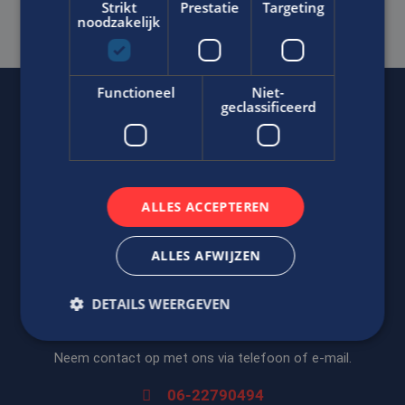
SOLLICITEER DIRECT
Strikt
Prestatie
Targeting
noodzakelijk
Functioneel
Niet-
geclassificeerd
Of regel het
met Jasper.
ALLES ACCEPTEREN
ALLES AFWIJZEN
DETAILS WEERGEVEN
Jasper Bout
Neem contact op met ons via telefoon of e-mail.
Strikt noodzakelijk
Prestatie
Targeting
06-22790494
Functioneel
Niet-geclassificeerd