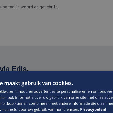
se taal in woord en geschrift;
via Edis.
e maakt gebruik van cookies.
f waarin voldoende ruimte wordt geboden om je te ontwikkel
kies om inhoud en advertenties te personaliseren en om ons ver
t niveau van de functie, ervaring en kwaliteiten
len ook informatie over uw gebruik van onze site met onze adver
 die deze kunnen combineren met andere informatie die u aan hen
n verzameld door uw gebruik van hun diensten.
Privacybeleid