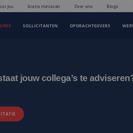
oor jou
Gratis miniscan
Over ons
Blogs
URES
SOLLICITANTEN
OPDRACHTGEVERS
WERV
staat jouw collega’s te adviseren
ITATIE