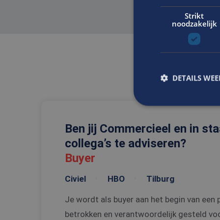
Strikt
noodzakelijk
DETAILS WE
Ben jij Commercieel en in st
S
collega’s te adviseren?
Strikt noodzakelijke
accountbeheer. De we
Buyer
Naam
Civiel
HBO
Tilburg
CookieScriptConse
Je wordt als buyer aan het begin van een 
betrokken en verantwoordelijk gesteld voor
_tt_enable_cookie