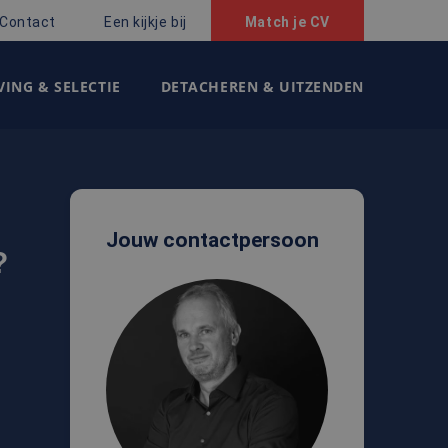
Contact
Een kijkje bij
Match je CV
ING & SELECTIE
DETACHEREN & UITZENDEN
Jouw contactpersoon
?