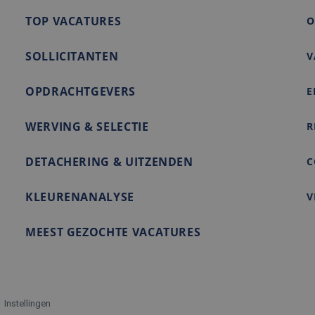
eindgebruiker heeft gezien voordat hij de genoemde websit
TOP VACATURES
O
SOLLICITANTEN
V
OPDRACHTGEVERS
E
WERVING & SELECTIE
R
DETACHERING & UITZENDEN
C
KLEURENANALYSE
V
MEEST GEZOCHTE VACATURES
Instellingen