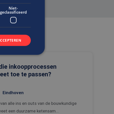
Niet-
geclassificeerd
ACCEPTEREN
il die inkoopprocessen
rd
eet toe te passen?
elding en
Eindhoven
t.com-service om de
De cookie-banner
 van alle ins en outs van de bouwkundige
 te werken.
weet een duurzame ketensam...
n de gebruiker met