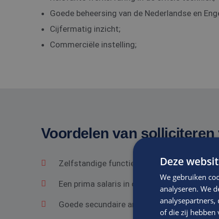
Goede beheersing van de Nederlandse en Engel
Cijfermatig inzicht;
Commerciële instelling;
Voordelen van solliciteren 
Deze websit
Zelfstandige functie in een gezond bedrij
We gebruiken coo
Een prima salaris in overeenstemming met he
analyseren. We de
analysepartners,
Goede secundaire arbeidsvoorwaarden.
of die zij hebbe