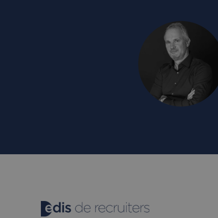
ANONCHK
Micro
_ga_5VXMMBGVJB
Corpo
.c.cla
_ttp
_clsk
Micro
.edis.
_ttp
_fbp
Meta
Platf
Inc.
.edis.
_clck
.edis.
MUID
Micro
Corpo
.bing
MR
Micro
Corpo
.c.cla
_gcl_au
Googl
.edis.