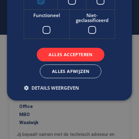
j.bout@edis.nl
Functioneel
Niet-
geclassificeerd
Gerelateerde vacatures
ALLES ACCEPTEREN
ALLES AFWIJZEN
Ben jij de werktuigbouwkundige
die adviesvaardig, commercieel en
cijfermatig is ingesteld?
DETAILS WEERGEVEN
Calculator
Office
Strikt noodzakelijk
Prestatie
Targeting
MBO
Functioneel
Niet-geclassificeerd
Waalwijk
Strikt noodzakelijke cookies maken de
Jij bepaalt samen met de technisch adviseur en
kernfunctionaliteiten van de website mogelijk, zoals