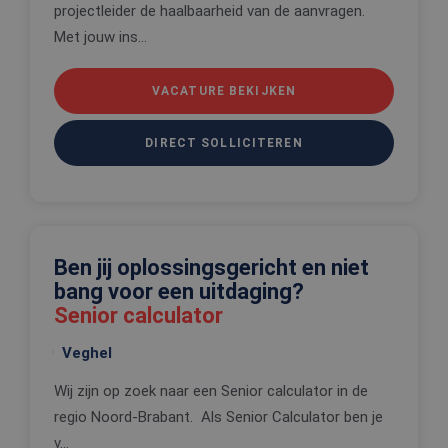
projectleider de haalbaarheid van de aanvragen.
gebruikersaanmelding en accountbeheer. De
website kan niet goed worden gebruikt zonder de
Met jouw ins...
strikt noodzakelijke cookies.
Aanbieder
/
Naam
Vervaldatum
Omschrijv
VACATURE BEKIJKEN
Domein
CookieScriptConsent
4 weken 2
Deze cooki
CookieScript
dagen
wordt gebr
www.edis.nl
DIRECT SOLLICITEREN
door de Co
Script.com-
om de
cookievoo
van bezoek
onthouden
cookie-ba
van Cookie
Script.com 
Ben jij oplossingsgericht en niet
noodzakeli
bang voor een uitdaging?
correct te 
Senior calculator
_tt_enable_cookie
.edis.nl
2 maanden 4
Deze cooki
weken
wordt gebr
om de
Veghel
voorkeure
de gebruik
betrekking 
Wij zijn op zoek naar een Senior calculator in de
Google Privacy Policy
gebruik va
regio Noord-Brabant. Als Senior Calculator ben je
cookies op
website te
v...
onthouden