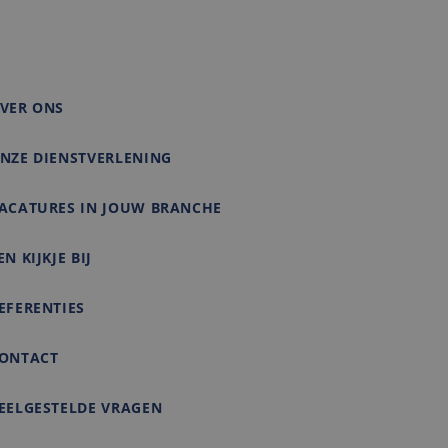
matie uit over hoe
rtenties die de
e bezocht.
VER ONS
NZE DIENSTVERLENING
ACATURES IN JOUW BRANCHE
EN KIJKJE BIJ
EFERENTIES
ONTACT
EELGESTELDE VRAGEN