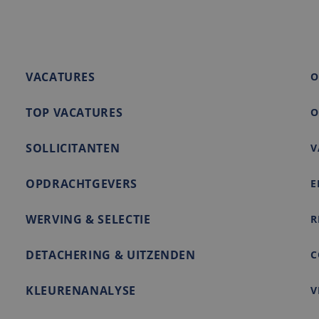
de website voor interne analyses te meten.
ration
rity.ms
2 maanden 4
Deze cookie wordt ingesteld door Doubleclick en voert infor
e LLC
weken
de eindgebruiker de website gebruikt en over eventuele adve
nl
eindgebruiker heeft gezien voordat hij de genoemde websit
VACATURES
O
TOP VACATURES
O
SOLLICITANTEN
V
OPDRACHTGEVERS
E
WERVING & SELECTIE
R
DETACHERING & UITZENDEN
C
KLEURENANALYSE
V