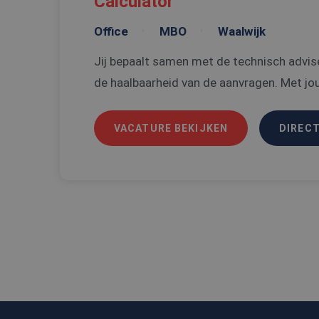
Calculator
Office
MBO
Waalwijk
_tt_enable_cookie
Jij bepaalt samen met de technisch advise
PHPSESSID
de haalbaarheid van de aanvragen. Met jou
VACATURE BEKIJKEN
DIRECT
Naam
Naam
ttcsid
Aanbi
Naam
Dome
ttcsid_C6SUN10SD
_gat_UA-
108013010-1
MUID
Micro
Corpo
.clari
_ga
SRM_B
Micro
Corpo
.c.bi