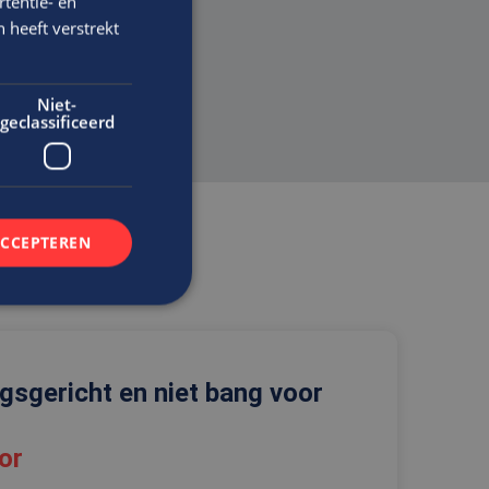
tentie- en
 heeft verstrekt
Niet-
geclassificeerd
ACCEPTEREN
rd
ngsgericht en niet bang voor
elding en
or
t.com-service om de