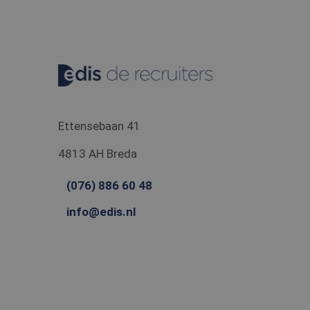
Corpo
.c.cla
_gcl_au
Googl
.edis.
Ettensebaan 41
4813 AH Breda
(076) 886 60 48
info@edis.nl