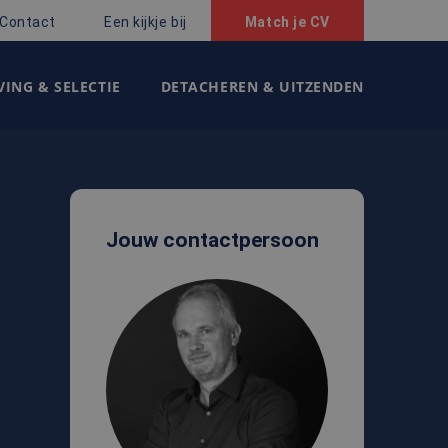
Contact
Een kijkje bij
Match je CV
ING & SELECTIE
DETACHEREN & UITZENDEN
Jouw contactpersoon