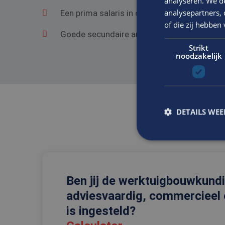
analyseren. We de
analysepartners,
Een prima salaris in overeenstemming met he
of die zij hebbe
Goede secundaire arbeidsvoorwaarden.
Strikt
noodzakelijk
DETAILS WE
S
Ben jij de werktuigbouwkundi
Strikt noodzakelijke
accountbeheer. De we
adviesvaardig, commercieel 
Naam
is ingesteld?
CookieScriptConse