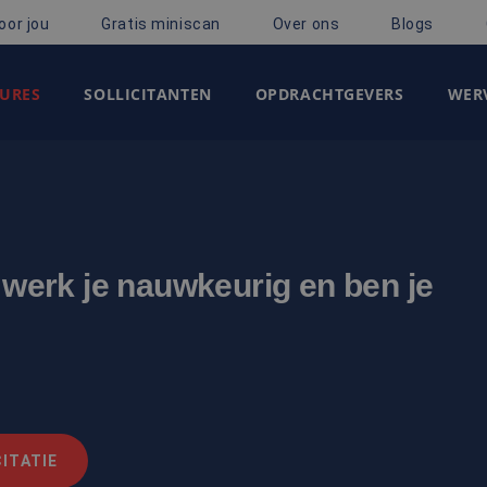
oor jou
Gratis miniscan
Over ons
Blogs
URES
SOLLICITANTEN
OPDRACHTGEVERS
WERV
, werk je nauwkeurig en ben je
ITATIE