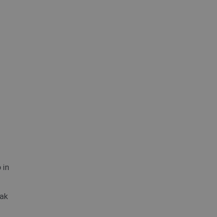
 in
aak