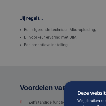
Jij regelt...
Een afgeronde technisch Mbo-opleiding;
Bij voorkeur ervaring met BIM;
Een proactieve instelling.
Voordelen van solliciteren 
Deze websit
We gebruiken coo
Zelfstandige functie in een gezond bedrij