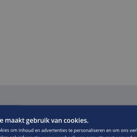
via Edis.
e maakt gebruik van cookies.
kies om inhoud en advertenties te personaliseren en om ons ver
f waarin voldoende ruimte wordt geboden om je te ontwikkel