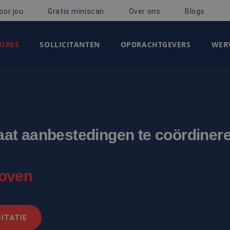
oor jou
Gratis miniscan
Over ons
Blogs
URES
SOLLICITANTEN
OPDRACHTGEVERS
WERV
staat aanbestedingen te coördiner
hoven
ITATIE