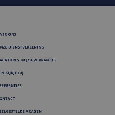
 om het gebruik van
matie uit over hoe
rtenties die de
e bezocht.
VER ONS
NZE DIENSTVERLENING
ACATURES IN JOUW BRANCHE
EN KIJKJE BIJ
EFERENTIES
ONTACT
EELGESTELDE VRAGEN