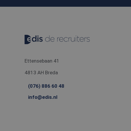
MR
Micro
Corpo
.c.cla
_gcl_au
Googl
.edis.
Ettensebaan 41
4813 AH Breda
(076) 886 60 48
info@edis.nl