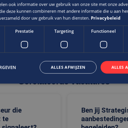
f waarin voldoende ruimte wordt geboden om je te ontwikkel
len ook informatie over uw gebruik van onze site met onze adver
 die deze kunnen combineren met andere informatie die u aan hen
t niveau van de functie, ervaring en kwaliteiten
n verzameld door uw gebruik van hun diensten.
Privacybeleid
Prestatie
Targeting
Functioneel
ERGEVEN
ALLES AFWIJZEN
ALLES 
Gerelateerde vacatures
trikt noodzakelijk
Prestatie
Targeting
Functioneel
Niet-geclassificee
 cookies maken de kernfunctionaliteiten van de website mogelijk, zoals gebruikersaanm
seur die
Ben jij Strateg
bsite kan niet goed worden gebruikt zonder de strikt noodzakelijke cookies.
 te
aanbestedingen
Aanbieder
/
Vervaldatum
Omschrijving
Domein
g signaleert?
begeleiden?