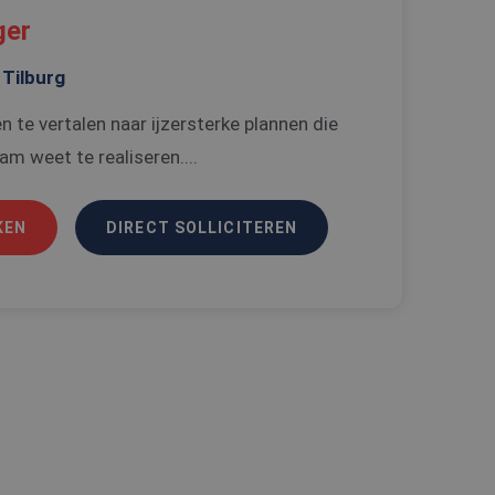
t.com-service om de
ger
De cookie-banner
 te werken.
Tilburg
n de gebruiker met
bsite te onthouden.
n te vertalen naar ijzersterke plannen die
de PHP-taal. Dit is
wordt gebruikt om
m weet te realiseren....
. Het is normaal
 hoe het wordt
n goed voorbeeld is
 gebruiker tussen
KEN
DIRECT SOLLICITEREN
Omschrijving
alytics, waarbij het
mer bevat van het
 unieke gebruikers-
 is een variatie op
ipts. Algemeen wordt
gegevens die
e Microsoft-
erken.
alytics - wat een
 goede werking van
analyseservice van
ers te
r toe te wijzen als