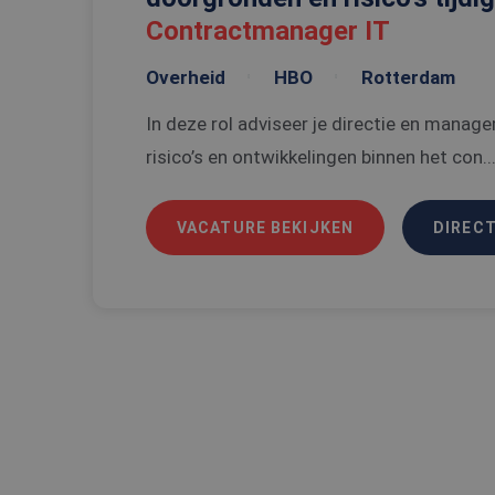
CookieScriptConse
Contractmanager IT
Overheid
HBO
Rotterdam
_tt_enable_cookie
In deze rol adviseer je directie en manag
PHPSESSID
risico’s en ontwikkelingen binnen het con..
VACATURE BEKIJKEN
DIRECT
Naam
Naam
ttcsid
Aanbi
Naam
Dome
ttcsid_C6SUN10SD
_gat_UA-
108013010-1
MUID
Micro
Corpo
.clari
_ga
SRM_B
Micro
Corpo
.c.bi