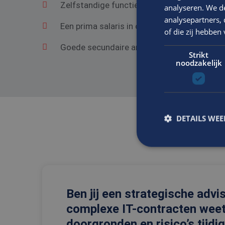
Zelfstandige functie in een gezond bedrij
analyseren. We de
analysepartners,
Een prima salaris in overeenstemming met he
of die zij hebbe
Goede secundaire arbeidsvoorwaarden.
Strikt
noodzakelijk
DETAILS WE
S
Strikt noodzakelijke
Ben jij een strategische advi
accountbeheer. De we
complexe IT-contracten weet
Naam
doorgronden en risico’s tijdi