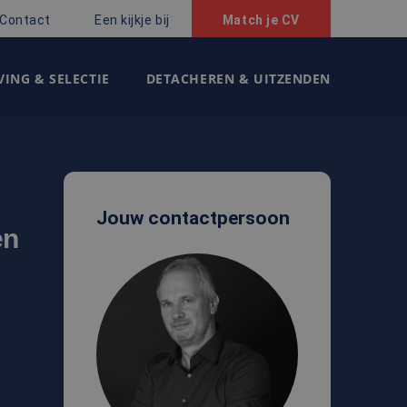
Contact
Een kijkje bij
Match je CV
ING & SELECTIE
DETACHEREN & UITZENDEN
Jouw contactpersoon
en