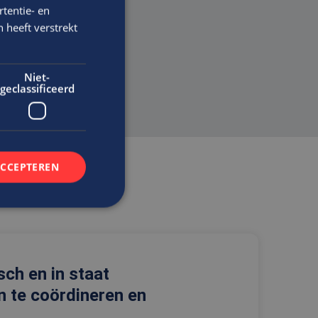
en
tentie- en
 heeft verstrekt
Niet-
geclassificeerd
ACCEPTEREN
rd
elding en
isch en in staat
 te coördineren en