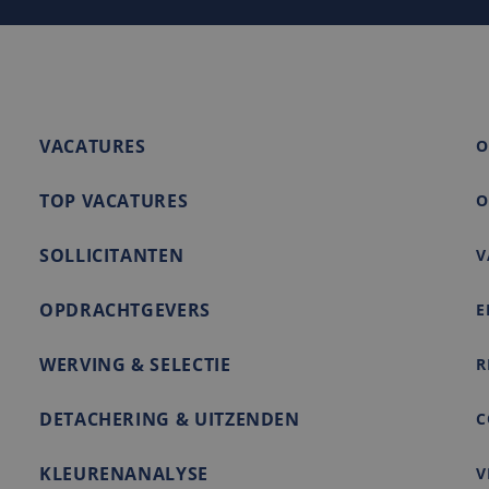
1 week
Dit is een Microsoft MSN 1st party cookie die we gebruiken
soft
de website voor interne analyses te meten.
ration
rity.ms
2 maanden 4
Deze cookie wordt ingesteld door Doubleclick en voert infor
e LLC
weken
de eindgebruiker de website gebruikt en over eventuele adve
nl
eindgebruiker heeft gezien voordat hij de genoemde websit
VACATURES
O
TOP VACATURES
O
SOLLICITANTEN
V
OPDRACHTGEVERS
E
WERVING & SELECTIE
R
DETACHERING & UITZENDEN
C
KLEURENANALYSE
V