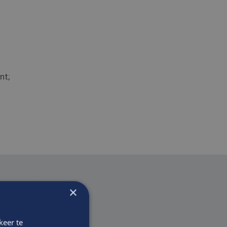
nt;
×
keer te