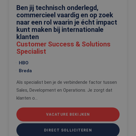
basis van 
Ben jij technisch onderlegd,
taal. Dit is
identificat
commercieel vaardig en op zoek
algemene
doeleinden
naar een rol waarin je écht impact
wordt gebr
om variabe
kunt maken bij internationale
van
klanten
gebruikerss
te onderh
Customer Success & Solutions
Het is nor
gesproken
Specialist
willekeurig
gegeneree
nummer, h
HBO
wordt gebr
kan specifi
Breda
voor de sit
een goed
Als specialist ben je de verbindende factor tussen
voorbeeld 
behouden 
Sales, Development en Operations. Je zorgt dat
een ingelo
status voo
klanten o...
gebruiker 
pagina's.
VACATURE BEKIJKEN
DIRECT SOLLICITEREN
Aanbieder
Naam
Vervaldatum
Oms