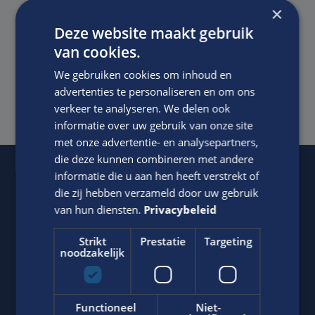
×
voldoende ruimte wordt geboden om je te
Deze website maakt gebruik
ontwikkelen
van cookies.
Een prima salaris in overeenstemming met het
We gebruiken cookies om inhoud en
niveau van de functie, ervaring en kwaliteiten
advertenties te personaliseren en om ons
Goede secundaire arbeidsvoorwaarden.
verkeer te analyseren. We delen ook
informatie over uw gebruik van onze site
met onze advertentie- en analysepartners,
die deze kunnen combineren met andere
informatie die u aan hen heeft verstrekt of
Of regel het
met Jasper.
die zij hebben verzameld door uw gebruik
van hun diensten.
Privacybeleid
Strikt
Prestatie
Targeting
noodzakelijk
Functioneel
Niet-