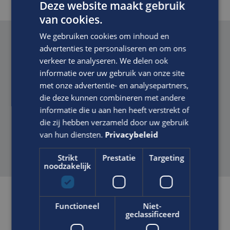
Deze website maakt gebruik
van cookies.
We gebruiken cookies om inhoud en
Voordelen van solliciteren via Edis.
advertenties te personaliseren en om ons
verkeer te analyseren. We delen ook
Zelfstandige functie in een gezond bedrijf waarin
informatie over uw gebruik van onze site
voldoende ruimte wordt geboden om je te
met onze advertentie- en analysepartners,
ontwikkelen
die deze kunnen combineren met andere
informatie die u aan hen heeft verstrekt of
Een prima salaris in overeenstemming met het
die zij hebben verzameld door uw gebruik
niveau van de functie, ervaring en kwaliteiten
van hun diensten.
Privacybeleid
Goede secundaire arbeidsvoorwaarden.
Strikt
Prestatie
Targeting
noodzakelijk
Gerelateerde vacatures
Functioneel
Niet-
geclassificeerd