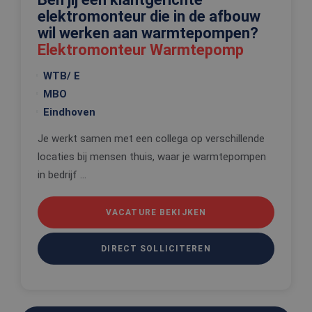
elektromonteur die in de afbouw
CookieScriptConsent
4 weken 2
Deze cooki
CookieScript
dagen
wordt gebr
www.edis.nl
wil werken aan warmtepompen?
door de Co
Elektromonteur Warmtepomp
Script.com-
om de
cookievoo
WTB/ E
van bezoek
onthouden
MBO
cookie-ba
van Cookie
Eindhoven
Script.com 
noodzakeli
correct te 
Je werkt samen met een collega op verschillende
_tt_enable_cookie
.edis.nl
2 maanden 4
Deze cooki
locaties bij mensen thuis, waar je warmtepompen
weken
wordt gebr
in bedrijf ...
om de
voorkeure
de gebruik
betrekking 
Google Privacy Policy
VACATURE BEKIJKEN
gebruik va
cookies op
website te
onthouden
DIRECT SOLLICITEREN
PHPSESSID
Sessie
Cookie
PHP.net
gegenereer
www.edis.nl
applicaties
basis van 
taal. Dit is
identificat