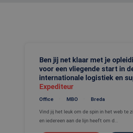
S
Strikt noodzakelijke
accountbeheer. De we
Naam
CookieScriptConse
Ben jij net klaar met je opleid
_tt_enable_cookie
voor een vliegende start in d
PHPSESSID
internationale logistiek en s
Expediteur
Office
MBO
Breda
Vind jij het leuk om de spin in het web te z
Naam
en iedereen aan de lijn heeft om d...
Naam
ttcsid
Aanbi
Naam
Dome
ttcsid_C6SUN10SD