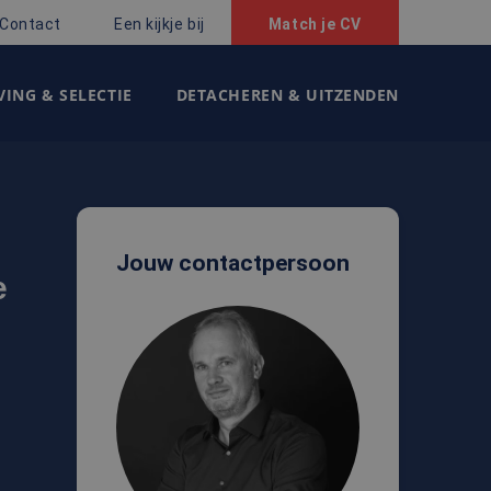
Contact
Een kijkje bij
Match je CV
ING & SELECTIE
DETACHEREN & UITZENDEN
Jouw contactpersoon
e