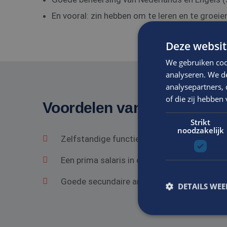
En vooral: zin hebben om te leren en te groeie
Deze websit
We gebruiken coo
analyseren. We de
analysepartners,
of die zij hebbe
Voordelen van solliciteren 
Strikt
noodzakelijk
Zelfstandige functie in een gezond bedrij
Een prima salaris in overeenstemming met he
Goede secundaire arbeidsvoorwaarden.
DETAILS WE