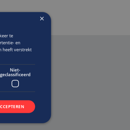
×
keer te
tentie- en
 heeft verstrekt
Niet-
geclassificeerd
en
ACCEPTEREN