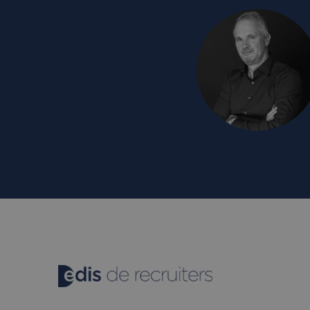
_clck
.edis.
MUID
Micro
Corpo
.bing
MR
Micro
Corpo
.c.cla
_gcl_au
Googl
.edis.