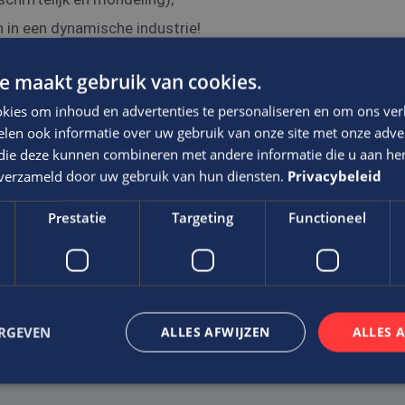
n in een dynamische industrie!
e maakt gebruik van cookies.
kies om inhoud en advertenties te personaliseren en om ons ver
len ook informatie over uw gebruik van onze site met onze adver
 die deze kunnen combineren met andere informatie die u aan hen
n verzameld door uw gebruik van hun diensten.
Privacybeleid
via Edis.
Prestatie
Targeting
Functioneel
f waarin voldoende ruimte wordt geboden om je te ontwikkel
t niveau van de functie, ervaring en kwaliteiten
ERGEVEN
ALLES AFWIJZEN
ALLES 