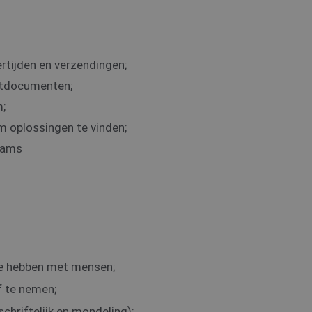
rtijden en verzendingen;
rtdocumenten;
m;
m oplossingen te vinden;
eams
 te hebben met mensen;
f te nemen;
hriftelijk en mondeling);