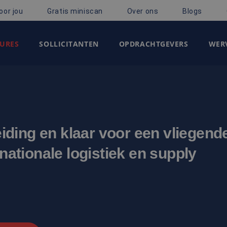
oor jou
Gratis miniscan
Over ons
Blogs
URES
SOLLICITANTEN
OPDRACHTGEVERS
WERV
leiding en klaar voor een vliegend
rnationale logistiek en supply