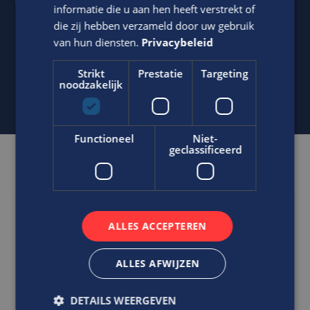
informatie die u aan hen heeft verstrekt of
+31643518260
die zij hebben verzameld door uw gebruik
Stuur
WhatsApp bericht
van hun diensten.
Privacybeleid
s.boonen@edis.nl
Strikt
Prestatie
Targeting
noodzakelijk
Functioneel
Niet-
geclassificeerd
Gerelateerde vacatures
Ben jij de klantvriendelijke
ALLES ACCEPTEREN
technicus die zorgt voor het
inbedrijf stellen van uiteenlopende
ALLES AFWIJZEN
installaties op het gebied van
brandveiligheid?
Inbedrijfsteller
DETAILS WEERGEVEN