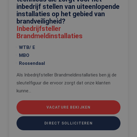
inbedrijf stellen van uiteenlopende
_tt_enable_cookie
.edis.nl
2 maanden 4
Deze cooki
weken
wordt gebr
installaties op het gebied van
om de
voorkeure
brandveiligheid?
de gebruik
Inbedrijfsteller
betrekking 
Google Privacy Policy
gebruik va
Brandmeldinstallaties
cookies op
website te
onthouden
WTB/ E
PHPSESSID
Sessie
Cookie
PHP.net
MBO
gegenereer
www.edis.nl
applicaties
Roosendaal
basis van 
taal. Dit is
Als Inbedrijfsteller Brandmeldinstallaties ben jij de
identificat
algemene
sleutelfiguur die ervoor zorgt dat onze klanten
doeleinden
wordt gebr
kunne...
om variabe
van
gebruikerss
te onderh
VACATURE BEKIJKEN
Het is nor
gesproken
willekeurig
gegeneree
DIRECT SOLLICITEREN
nummer, h
wordt gebr
kan specifi