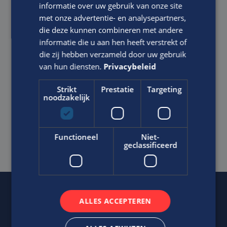
informatie over uw gebruik van onze site
met onze advertentie- en analysepartners,
die deze kunnen combineren met andere
informatie die u aan hen heeft verstrekt of
die zij hebben verzameld door uw gebruik
van hun diensten.
Privacybeleid
Strikt
Prestatie
Targeting
noodzakelijk
Ik ga akkoord met het
Privacy Statement
van Edis.
Functioneel
Niet-
SOLLICITEER DIRECT
geclassificeerd
ALLES ACCEPTEREN
Of regel het
met Jasper.