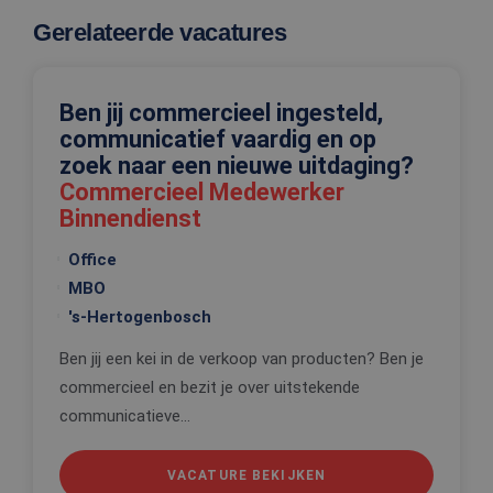
cookie-ba
van Cookie
Gerelateerde vacatures
Script.com 
noodzakeli
correct te 
_tt_enable_cookie
.edis.nl
2 maanden 4
Deze cooki
Ben jij commercieel ingesteld,
weken
wordt gebr
om de
communicatief vaardig en op
voorkeure
zoek naar een nieuwe uitdaging?
de gebruik
betrekking 
Commercieel Medewerker
Google Privacy Policy
gebruik va
cookies op
Binnendienst
website te
onthouden
Office
PHPSESSID
Sessie
Cookie
PHP.net
gegenereer
www.edis.nl
MBO
applicaties
's-Hertogenbosch
basis van 
taal. Dit is
identificat
Ben jij een kei in de verkoop van producten? Ben je
algemene
doeleinden
commercieel en bezit je over uitstekende
wordt gebr
om variabe
communicatieve...
van
gebruikerss
te onderh
Het is nor
VACATURE BEKIJKEN
gesproken