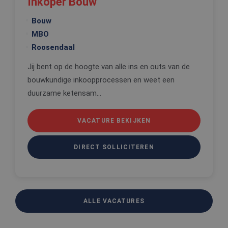
Inkoper Bouw
voorkeure
de gebruik
betrekking 
Bouw
Google Privacy Policy
gebruik va
cookies op
MBO
website te
onthouden
Roosendaal
PHPSESSID
Sessie
Cookie
PHP.net
Jij bent op de hoogte van alle ins en outs van de
gegenereer
www.edis.nl
applicaties
bouwkundige inkoopprocessen en weet een
basis van 
taal. Dit is
duurzame ketensam...
identificat
algemene
doeleinden
wordt gebr
VACATURE BEKIJKEN
om variabe
van
gebruikerss
te onderh
DIRECT SOLLICITEREN
Het is nor
gesproken
willekeurig
gegeneree
nummer, h
wordt gebr
kan specifi
ALLE VACATURES
voor de sit
een goed
voorbeeld 
behouden 