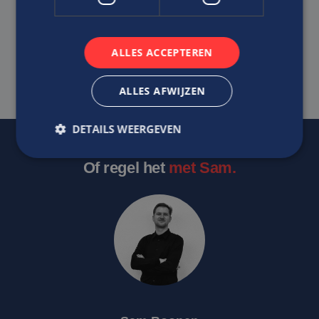
Ik ga akkoord met het
Privacy Statement
van Edis.
ALLES ACCEPTEREN
SOLLICITEER DIRECT
ALLES AFWIJZEN
DETAILS WEERGEVEN
Of regel het
met Sam.
Strikt noodzakelijk
Prestatie
Targeting
Functioneel
Niet-geclassificeerd
Strikt noodzakelijke cookies maken de
kernfunctionaliteiten van de website mogelijk, zoals
gebruikersaanmelding en accountbeheer. De
website kan niet goed worden gebruikt zonder de
strikt noodzakelijke cookies.
Aanbieder
/
Naam
Vervaldatum
Omschrijv
Domein