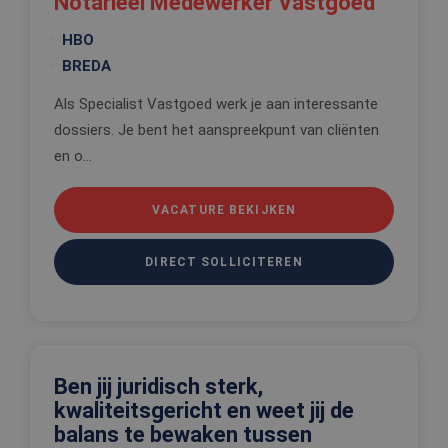
Notarieel Medewerker Vastgoed
algemene
doeleinden
wordt gebr
HBO
om variabe
van
BREDA
gebruikerss
te onderh
Als Specialist Vastgoed werk je aan interessante
Het is nor
gesproken
dossiers. Je bent het aanspreekpunt van cliënten
willekeurig
gegeneree
en o...
nummer, h
wordt gebr
kan specifi
voor de sit
VACATURE BEKIJKEN
een goed
voorbeeld 
behouden 
een ingelo
DIRECT SOLLICITEREN
status voo
gebruiker 
pagina's.
Ben jij juridisch sterk,
Aanbieder
Naam
Vervaldatum
Oms
kwaliteitsgericht en weet jij de
Aanbieder
/
Domein
Naam
Vervaldatum
Omschrijving
/
Domein
balans te bewaken tussen
ttcsid
.edis.nl
2 maanden 4