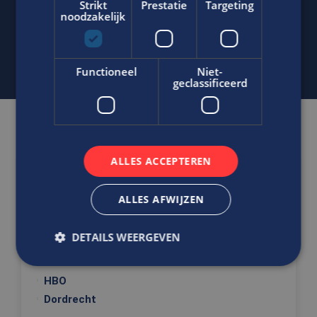
Strikt
Prestatie
Targeting
noodzakelijk
j.bout@edis.nl
Functioneel
Niet-
geclassificeerd
Gerelateerde vacatures
ALLES ACCEPTEREN
Ben jij de vooruitkijker die
ALLES AFWIJZEN
concurrerende kostprijzen kan
berekenen?
Medewerker Bedrijfsbureau
DETAILS WEERGEVEN
Civiel
HBO
Strikt noodzakelijk
Prestatie
Targeting
Dordrecht
Functioneel
Niet-geclassificeerd