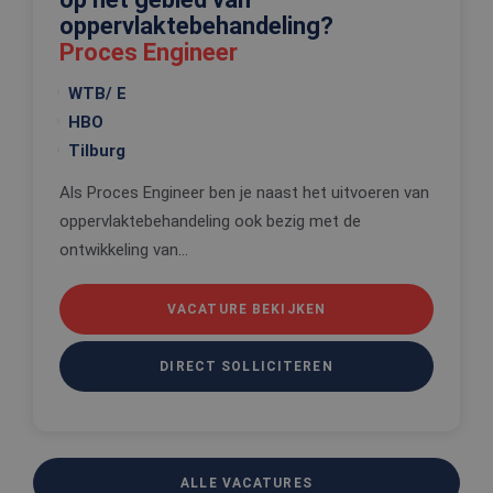
om de
oppervlaktebehandeling?
voorkeure
de gebruik
Proces Engineer
betrekking 
Google Privacy Policy
gebruik va
WTB/ E
cookies op
website te
HBO
onthouden
Tilburg
PHPSESSID
Sessie
Cookie
PHP.net
gegenereer
www.edis.nl
applicaties
Als Proces Engineer ben je naast het uitvoeren van
basis van 
taal. Dit is
oppervlaktebehandeling ook bezig met de
identificat
algemene
ontwikkeling van...
doeleinden
wordt gebr
om variabe
van
VACATURE BEKIJKEN
gebruikerss
te onderh
Het is nor
DIRECT SOLLICITEREN
gesproken
willekeurig
gegeneree
nummer, h
wordt gebr
kan specifi
voor de sit
een goed
ALLE VACATURES