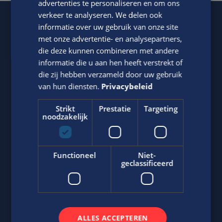
advertenties te personaliseren en om ons
verkeer te analyseren. We delen ook
informatie over uw gebruik van onze site
Of regel het
met Bärbel.
met onze advertentie- en analysepartners,
die deze kunnen combineren met andere
informatie die u aan hen heeft verstrekt of
die zij hebben verzameld door uw gebruik
van hun diensten.
Privacybeleid
Strikt
Prestatie
Targeting
noodzakelijk
Bärbel Sekewaël
Functioneel
Niet-
Neem contact op met ons via telefoon of e-mail.
geclassificeerd
06-43518265
Stuur
WhatsApp bericht
b.sekewael@edis.nl
ALLES ACCEPTEREN