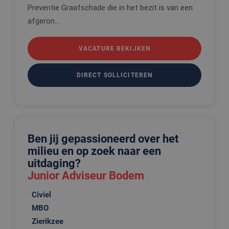
cookievoo
Preventie Graafschade die in het bezit is van een
van bezoek
onthouden
afgeron...
cookie-ba
van Cookie
Script.com 
noodzakeli
VACATURE BEKIJKEN
correct te 
_tt_enable_cookie
.edis.nl
2 maanden 4
Deze cooki
DIRECT SOLLICITEREN
weken
wordt gebr
om de
voorkeure
de gebruik
betrekking 
Google Privacy Policy
gebruik va
cookies op
website te
onthouden
Ben jij gepassioneerd over het
PHPSESSID
Sessie
Cookie
PHP.net
milieu en op zoek naar een
gegenereer
www.edis.nl
uitdaging?
applicaties
basis van 
Junior Adviseur Bodem
taal. Dit is
identificat
algemene
Civiel
doeleinden
wordt gebr
MBO
om variabe
van
Zierikzee
gebruikerss