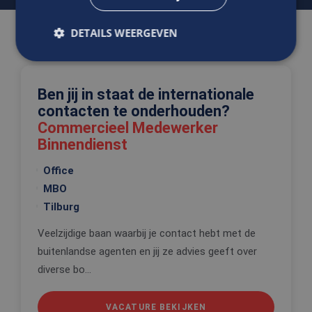
DETAILS WEERGEVEN
Gerelateerde vacatures
Strikt noodzakelijk
Prestatie
Targeting
Ben jij in staat de internationale
contacten te onderhouden?
Functioneel
Niet-geclassificeerd
Commercieel Medewerker
Strikt noodzakelijke cookies maken de
Binnendienst
kernfunctionaliteiten van de website mogelijk, zoals
gebruikersaanmelding en accountbeheer. De
website kan niet goed worden gebruikt zonder de
Office
strikt noodzakelijke cookies.
MBO
Aanbieder
/
Tilburg
Naam
Vervaldatum
Omschrijv
Domein
CookieScriptConsent
4 weken 2
Deze cooki
Veelzijdige baan waarbij je contact hebt met de
CookieScript
dagen
wordt gebr
www.edis.nl
buitenlandse agenten en jij ze advies geeft over
door de Co
Script.com-
diverse bo...
om de
cookievoo
van bezoek
onthouden
VACATURE BEKIJKEN
cookie-ba