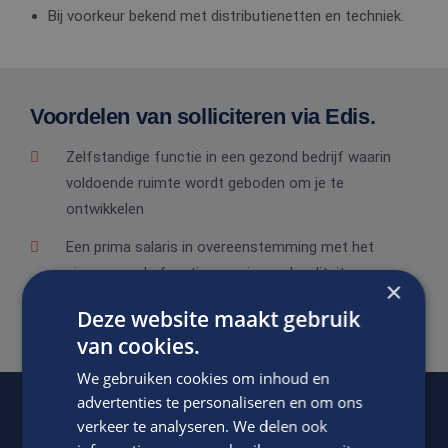
Bij voorkeur bekend met distributienetten en techniek.
Voordelen van solliciteren via Edis.
Zelfstandige functie in een gezond bedrijf waarin
voldoende ruimte wordt geboden om je te
ontwikkelen
Een prima salaris in overeenstemming met het
niveau van de functie, ervaring en kwaliteiten
×
Goede secundaire arbeidsvoorwaarden.
Deze website maakt gebruik
van cookies.
We gebruiken cookies om inhoud en
advertenties te personaliseren en om ons
verkeer te analyseren. We delen ook
Of regel het
met Bärbel.