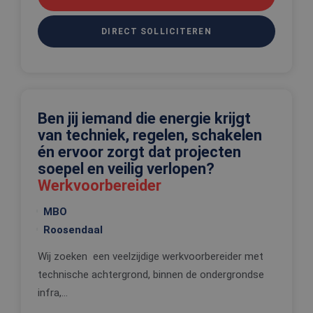
van Cookie
Script.com 
noodzakeli
DIRECT SOLLICITEREN
correct te 
_tt_enable_cookie
.edis.nl
2 maanden 4
Deze cooki
weken
wordt gebr
om de
voorkeure
de gebruik
betrekking 
Google Privacy Policy
Ben jij iemand die energie krijgt
gebruik va
cookies op
van techniek, regelen, schakelen
website te
onthouden
én ervoor zorgt dat projecten
soepel en veilig verlopen?
PHPSESSID
Sessie
Cookie
PHP.net
gegenereer
www.edis.nl
Werkvoorbereider
applicaties
basis van 
taal. Dit is
MBO
identificat
algemene
Roosendaal
doeleinden
wordt gebr
om variabe
Wij zoeken een veelzijdige werkvoorbereider met
van
gebruikerss
technische achtergrond, binnen de ondergrondse
te onderh
infra,...
Het is nor
gesproken
willekeurig