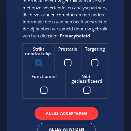
informatie over uw gebruik van onze site
met onze advertentie- en analysepartners,
die deze kunnen combineren met andere
informatie die u aan hen heeft verstrekt of
die zij hebben verzameld door uw gebruik
van hun diensten.
Privacybeleid
Strikt
Prestatie
Targeting
noodzakelijk
Bärbel Sekewaël
Neem contact op met ons via telefoon of e-mail.
Functioneel
Niet-
geclassificeerd
06-43518265
Stuur
WhatsApp bericht
b.sekewael@edis.nl
ALLES ACCEPTEREN
ALLES AFWIJZEN