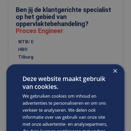
Ben jij de klantgerichte specialist
op het gebied van
oppervlaktebehandeling?
Proces Engineer
WTB/ E
HBO
Tilburg
Als Proces Engineer ben je naast het uitvoeren van
×
oppervlaktebehandeling ook bezig met de
Deze website maakt gebruik
ontwikkeling van...
van cookies.
We gebruiken cookies om inhoud en
VACATURE BEKIJKEN
advertenties te personaliseren en om ons
verkeer te analyseren. We delen ook
DIRECT SOLLICITEREN
informatie over uw gebruik van onze site
met onze advertentie- en analysepartners,