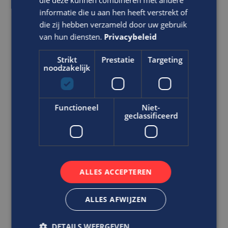
die deze kunnen combineren met andere
informatie die u aan hen heeft verstrekt of
die zij hebben verzameld door uw gebruik
Ben jij de klantgerichte specialist
van hun diensten.
Privacybeleid
op het gebied van
oppervlaktebehandeling?
Strikt
Prestatie
Targeting
noodzakelijk
Proces Engineer
WTB/ E
HBO
Functioneel
Niet-
geclassificeerd
Tilburg
Naast het uitvoeren van oppervlaktebehandeling
ben je bezig met de ontwikkeling van nieuwe
producten en toe...
ALLES ACCEPTEREN
VACATURE BEKIJKEN
ALLES AFWIJZEN
DIRECT SOLLICITEREN
DETAILS WEERGEVEN