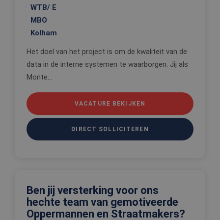
Strikt noodzakelijk
Prestatie
Targeting
WTB/ E
Functioneel
Niet-geclassificeerd
MBO
Kolham
Strikt noodzakelijke cookies maken de
kernfunctionaliteiten van de website mogelijk, zoals
gebruikersaanmelding en accountbeheer. De
Het doel van het project is om de kwaliteit van de
website kan niet goed worden gebruikt zonder de
data in de interne systemen te waarborgen. Jij als
strikt noodzakelijke cookies.
Monte...
Aanbieder
/
Naam
Vervaldatum
Omschrijv
Domein
CookieScriptConsent
4 weken 2
Deze cooki
CookieScript
VACATURE BEKIJKEN
dagen
wordt gebr
www.edis.nl
door de Co
Script.com-
om de
DIRECT SOLLICITEREN
cookievoo
van bezoek
onthouden
cookie-ba
van Cookie
Script.com 
noodzakeli
correct te 
Ben jij versterking voor ons
_tt_enable_cookie
.edis.nl
2 maanden 4
Deze cooki
hechte team van gemotiveerde
weken
wordt gebr
Oppermannen en Straatmakers?
om de
voorkeure