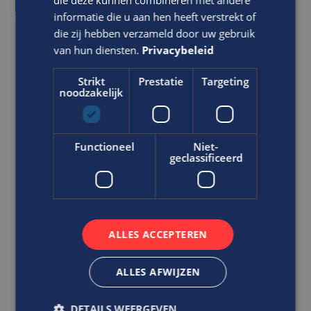
die deze kunnen combineren met andere
informatie die u aan hen heeft verstrekt of
die zij hebben verzameld door uw gebruik
Ben jij nauwkeurig, analytisch en
van hun diensten.
Privacybeleid
krijg jij energie van het op orde
brengen van juridische data?
Strikt
Prestatie
Targeting
noodzakelijk
Projectmedewerker Data op Orde
Overheid
HBO
Functioneel
Niet-
geclassificeerd
Rotterdam
In deze rol zorg jij ervoor dat belangrijke juridische
informatie correct, volledig en betrouwbaar wordt
va...
ALLES ACCEPTEREN
VACATURE BEKIJKEN
ALLES AFWIJZEN
DIRECT SOLLICITEREN
DETAILS WEERGEVEN