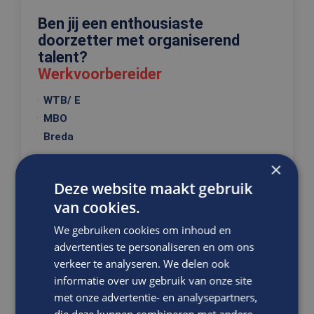
Ben jij een enthousiaste
doorzetter met organiserend
talent?
Werkvoorbereider
WTB/ E
MBO
Breda
Je bereidt (inter)nationale projecten in de
×
procestechniek voor. Jouw functie is zeer breed en
Deze website maakt gebruik
uitdagend. J...
van cookies.
We gebruiken cookies om inhoud en
VACATURE BEKIJKEN
advertenties te personaliseren en om ons
verkeer te analyseren. We delen ook
DIRECT SOLLICITEREN
informatie over uw gebruik van onze site
met onze advertentie- en analysepartners,