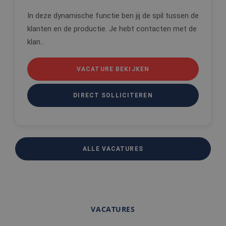
cookies op
website te
In deze dynamische functie ben jij de spil tussen de
onthouden
klanten en de productie. Je hebt contacten met de
PHPSESSID
Sessie
Cookie
PHP.net
klan...
gegenereer
www.edis.nl
applicaties
basis van 
taal. Dit is
VACATURE BEKIJKEN
identificat
algemene
doeleinden
wordt gebr
DIRECT SOLLICITEREN
om variabe
van
gebruikerss
te onderh
Het is nor
gesproken
willekeurig
gegeneree
ALLE VACATURES
nummer, h
wordt gebr
kan specifi
voor de sit
een goed
voorbeeld 
behouden 
een ingelo
VACATURES
status voo
gebruiker 
pagina's.