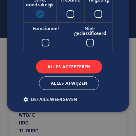
noodzakelijk
j.bout@edis.nl
Functioneel
Niet-
geclassificeerd
Gerelateerde vacatures
ALLES ACCEPTEREN
Ben jij de creatieveling die
innovatieve, kwalitatief
ALLES AFWIJZEN
hoogstaande producten kan
ontwikkelen?
DETAILS WEERGEVEN
Productontwikkelaar
WTB/ E
HBO
Strikt noodzakelijk
Prestatie
Targeting
TILBURG
Functioneel
Niet-geclassificeerd