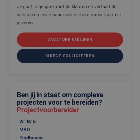
Je gaat in gesprek met de klanten en vertaalt de
Strikt noodzakelijke cookies maken de
kernfunctionaliteiten van de website mogelijk, zoals
wensen en eisen naar realiseerbare ontwerpen. die
gebruikersaanmelding en accountbeheer. De
je vervo...
website kan niet goed worden gebruikt zonder de
strikt noodzakelijke cookies.
Aanbieder
/
Naam
VACATURE BEKIJKEN
Vervaldatum
Omschrijv
Domein
CookieScriptConsent
4 weken 2
Deze cooki
CookieScript
dagen
wordt gebr
DIRECT SOLLICITEREN
www.edis.nl
door de Co
Script.com-
om de
cookievoo
van bezoek
onthouden
cookie-ba
van Cookie
Ben jij in staat om complexe
Script.com 
noodzakeli
projecten voor te bereiden?
correct te 
Projectvoorbereider
_tt_enable_cookie
.edis.nl
2 maanden 4
Deze cooki
weken
wordt gebr
WTB/ E
om de
voorkeure
MBO
de gebruik
betrekking 
Eindhoven
Google Privacy Policy
gebruik va