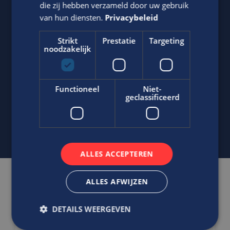
die zij hebben verzameld door uw gebruik
van hun diensten.
Privacybeleid
Jasper Bout
Strikt
Prestatie
Targeting
Neem contact op met ons via telefoon of e-mail.
noodzakelijk
06-22790494
Stuur
WhatsApp bericht
Functioneel
Niet-
geclassificeerd
j.bout@edis.nl
ALLES ACCEPTEREN
Gerelateerde vacatures
ALLES AFWIJZEN
DETAILS WEERGEVEN
Ben jij uitstekend in het plannen