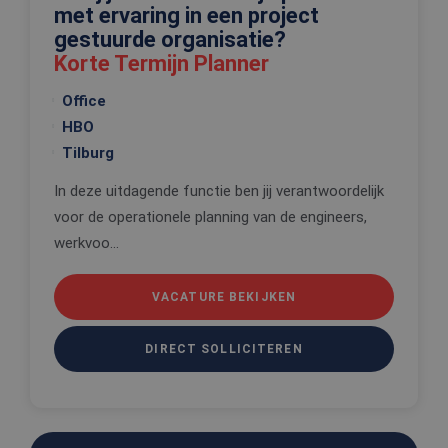
weken
wordt gebr
met ervaring in een project
om de
gestuurde organisatie?
voorkeure
de gebruik
Korte Termijn Planner
betrekking 
Google Privacy Policy
gebruik va
cookies op
Office
website te
onthouden
HBO
PHPSESSID
Sessie
Cookie
PHP.net
Tilburg
gegenereer
www.edis.nl
applicaties
In deze uitdagende functie ben jij verantwoordelijk
basis van 
taal. Dit is
voor de operationele planning van de engineers,
identificat
algemene
werkvoo...
doeleinden
wordt gebr
om variabe
van
VACATURE BEKIJKEN
gebruikerss
te onderh
Het is nor
gesproken
DIRECT SOLLICITEREN
willekeurig
gegeneree
nummer, h
wordt gebr
kan specifi
voor de sit
een goed