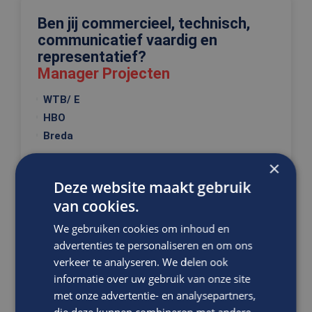
Ben jij commercieel, technisch,
communicatief vaardig en
representatief?
Manager Projecten
WTB/ E
HBO
Breda
In deze functie met internationaal karakter zorg jij
×
voor een juiste realisatie van de projecten. Je
Deze website maakt gebruik
stuurt...
van cookies.
We gebruiken cookies om inhoud en
VACATURE BEKIJKEN
advertenties te personaliseren en om ons
verkeer te analyseren. We delen ook
DIRECT SOLLICITEREN
informatie over uw gebruik van onze site
met onze advertentie- en analysepartners,