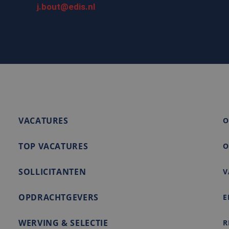
aangenomen dat het synchroniseert tussen veel verschillend
j.bout@edis.nl
.com
domeinen, waardoor gebruikers kunnen worden gevolgd.
1 week
Dit is een Microsoft MSN 1st party cookie die we gebruiken
soft
de website voor interne analyses te meten.
ration
rity.ms
2 maanden 4
Deze cookie wordt ingesteld door Doubleclick en voert infor
e LLC
weken
de eindgebruiker de website gebruikt en over eventuele adve
nl
eindgebruiker heeft gezien voordat hij de genoemde websit
VACATURES
O
TOP VACATURES
O
SOLLICITANTEN
V
OPDRACHTGEVERS
E
WERVING & SELECTIE
R