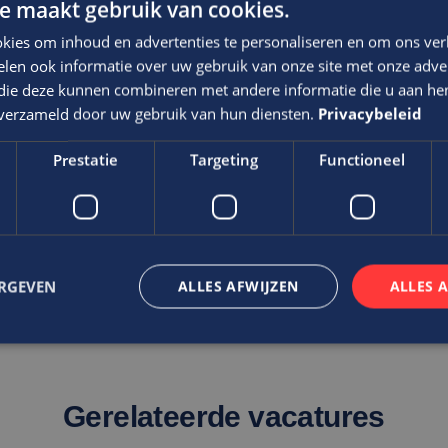
e maakt gebruik van cookies.
kies om inhoud en advertenties te personaliseren en om ons ver
len ook informatie over uw gebruik van onze site met onze adver
via Edis.
 die deze kunnen combineren met andere informatie die u aan hen
n verzameld door uw gebruik van hun diensten.
Privacybeleid
f waarin voldoende ruimte wordt geboden om je te ontwikkel
Prestatie
Targeting
Functioneel
t niveau van de functie, ervaring en kwaliteiten
ERGEVEN
ALLES AFWIJZEN
ALLES 
trikt noodzakelijk
Prestatie
Targeting
Functioneel
Niet-geclassificee
Gerelateerde vacatures
 cookies maken de kernfunctionaliteiten van de website mogelijk, zoals gebruikersaanm
bsite kan niet goed worden gebruikt zonder de strikt noodzakelijke cookies.