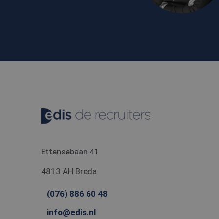
.bing
MR
Micro
Corpo
.c.cla
_gcl_au
Googl
.edis.
Ettensebaan 41
4813 AH Breda
(076) 886 60 48
info@edis.nl