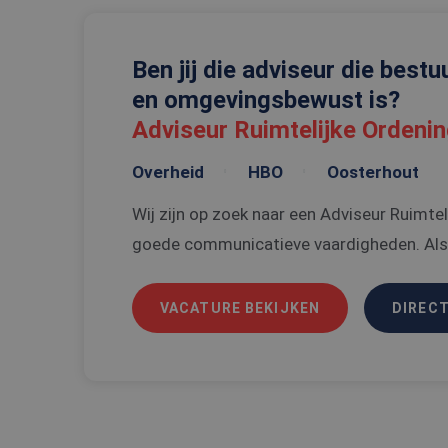
Naam
Ben jij die adviseur die bestuu
CookieScriptConse
en omgevingsbewust is?
_tt_enable_cookie
Adviseur Ruimtelijke Ordeni
PHPSESSID
Overheid
HBO
Oosterhout
Wij zijn op zoek naar een Adviseur Ruimte
goede communicatieve vaardigheden. Als a
VACATURE BEKIJKEN
Naam
DIRECT
Naam
ttcsid
Aanbi
Naam
Dome
ttcsid_C6SUN10SD
_gat_UA-
108013010-1
MUID
Micro
Corpo
.clari