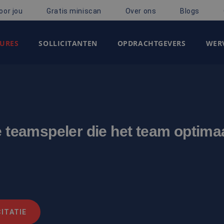
oor jou
Gratis miniscan
Over ons
Blogs
URES
SOLLICITANTEN
OPDRACHTGEVERS
WERV
e teamspeler die het team optima
ITATIE