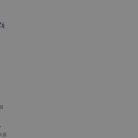
ij
e
ng
,
jij