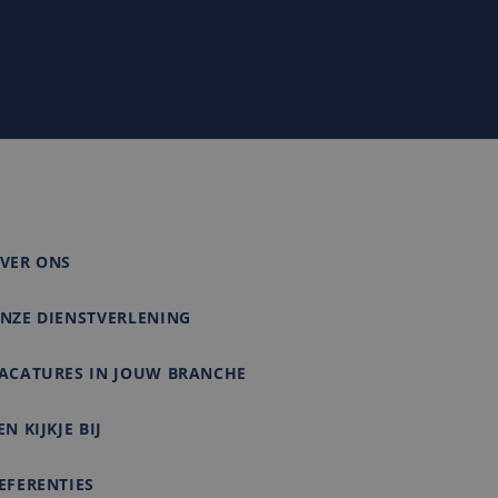
e Microsoft-
 om het gebruik van
matie uit over hoe
rtenties die de
e bezocht.
VER ONS
NZE DIENSTVERLENING
ACATURES IN JOUW BRANCHE
EN KIJKJE BIJ
EFERENTIES