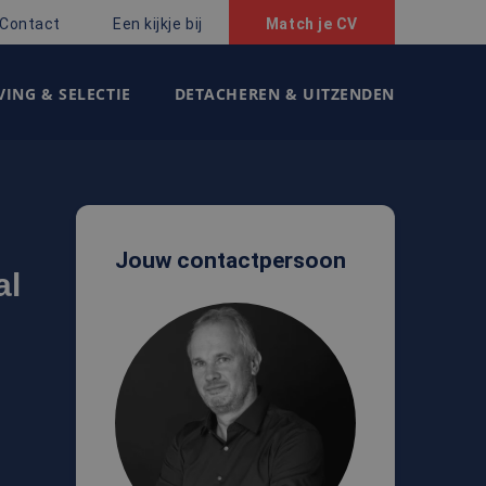
Contact
Een kijkje bij
Match je CV
ING & SELECTIE
DETACHEREN & UITZENDEN
Jouw contactpersoon
al