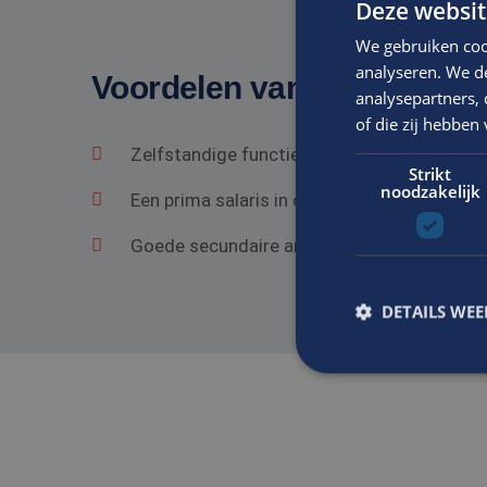
Deze websit
We gebruiken coo
analyseren. We de
Voordelen van solliciteren 
analysepartners,
of die zij hebbe
Zelfstandige functie in een gezond bedrij
Strikt
noodzakelijk
Een prima salaris in overeenstemming met he
Goede secundaire arbeidsvoorwaarden.
DETAILS WE
S
Strikt noodzakelijke
accountbeheer. De we