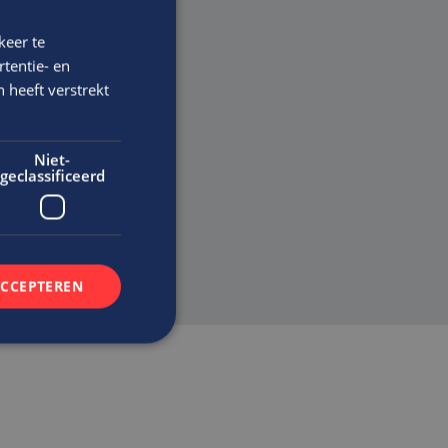
keer te
tentie- en
 heeft verstrekt
en
Niet-
geclassificeerd
ACCEPTEREN
rd
elding en