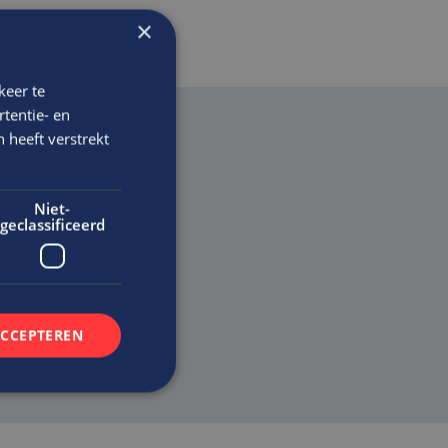
×
keer te
tentie- en
 heeft verstrekt
Niet-
geclassificeerd
en
ACCEPTEREN
rd