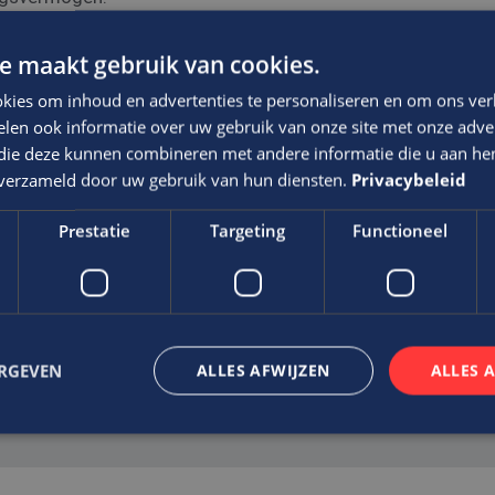
e maakt gebruik van cookies.
kies om inhoud en advertenties te personaliseren en om ons ver
len ook informatie over uw gebruik van onze site met onze adver
 die deze kunnen combineren met andere informatie die u aan hen
n verzameld door uw gebruik van hun diensten.
Privacybeleid
via Edis.
Prestatie
Targeting
Functioneel
f waarin voldoende ruimte wordt geboden om je te ontwikkel
t niveau van de functie, ervaring en kwaliteiten
ERGEVEN
ALLES AFWIJZEN
ALLES 
trikt noodzakelijk
Prestatie
Targeting
Functioneel
Niet-geclassificee