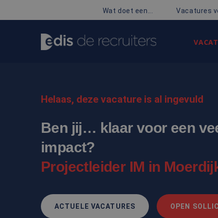
Wat doet een...
Vacatures v
VACAT
Helaas, deze vacature is al ingevuld
Ben jij… klaar voor een ve
impact?
Projectleider IM in Moerdij
ACTUELE VACATURES
OPEN SOLLIC