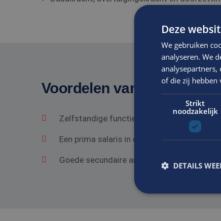
Deze websit
We gebruiken coo
analyseren. We de
analysepartners,
of die zij hebbe
Voordelen van solliciteren 
Strikt
noodzakelijk
Zelfstandige functie in een gezond bedrij
Een prima salaris in overeenstemming met he
Goede secundaire arbeidsvoorwaarden.
DETAILS WE
S