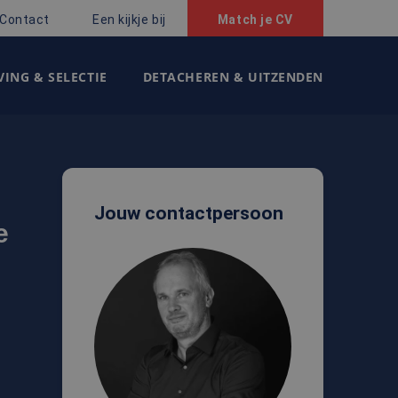
Contact
Een kijkje bij
Match je CV
ING & SELECTIE
DETACHEREN & UITZENDEN
Jouw contactpersoon
e