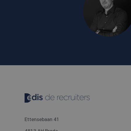
MUID
Micro
Corpo
.bing
MR
Micro
Corpo
.c.cla
_gcl_au
Googl
.edis.
Ettensebaan 41