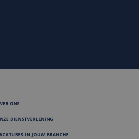
 unieke gebruikers-
ipts. Algemeen wordt
e Microsoft-
 om het gebruik van
matie uit over hoe
rtenties die de
e bezocht.
VER ONS
NZE DIENSTVERLENING
ACATURES IN JOUW BRANCHE