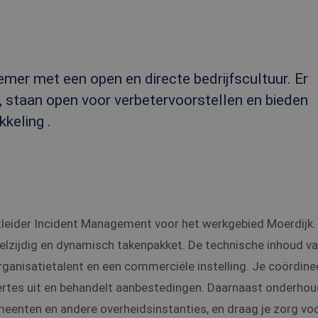
mer met een open en directe bedrijfscultuur. Er
r, staan open voor verbetervoorstellen en bieden
keling .
leider Incident Management voor het werkgebied Moerdijk. 
eelzijdig en dynamisch takenpakket. De technische inhoud v
organisatietalent en een commerciële instelling. Je coördine
ertes uit en behandelt aanbestedingen. Daarnaast onderho
meenten en andere overheidsinstanties, en draag je zorg vo