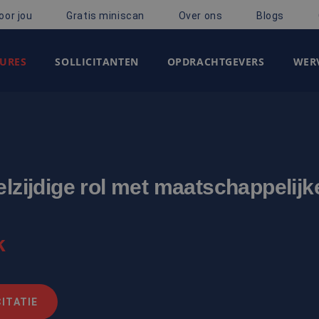
oor jou
Gratis miniscan
Over ons
Blogs
URES
SOLLICITANTEN
OPDRACHTGEVERS
WERV
elzijdige rol met maatschappelijk
k
ITATIE