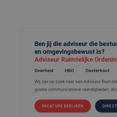
Strikt noodzakelijke
accountbeheer. De we
Naam
CookieScriptConse
Ben jij die adviseur die bestuu
_tt_enable_cookie
en omgevingsbewust is?
PHPSESSID
Adviseur Ruimtelijke Ordeni
Overheid
HBO
Oosterhout
Wij zijn op zoek naar een Adviseur Ruimte
goede communicatieve vaardigheden. Als a
Naam
Naam
ttcsid
Aanbi
Naam
Dome
VACATURE BEKIJKEN
DIRECT
ttcsid_C6SUN10SD
_gat_UA-
108013010-1
MUID
Micro