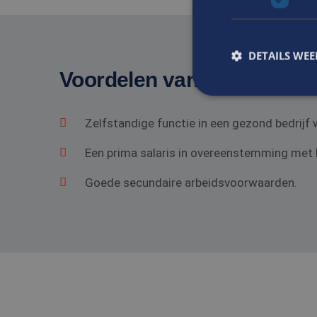
DETAILS WE
Voordelen van solliciteren 
Zelfstandige functie in een gezond bedrij
S
Strikt noodzakelijke
Een prima salaris in overeenstemming met he
accountbeheer. De we
Goede secundaire arbeidsvoorwaarden.
Naam
CookieScriptConse
_tt_enable_cookie
PHPSESSID