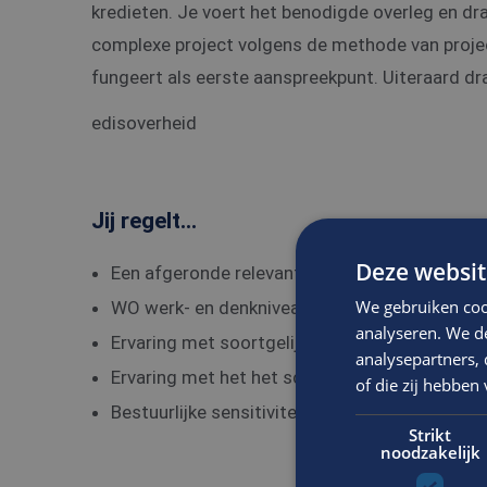
kredieten. Je voert het benodigde overleg en dr
complexe project volgens de methode van projec
fungeert als eerste aanspreekpunt. Uiteraard dr
edisoverheid
Jij regelt...
Deze websit
Een afgeronde relevante Hbo-opleiding (Bouw
We gebruiken coo
WO werk- en denkniveau;
analyseren. We de
Ervaring met soortgelijke projecten;
analysepartners,
Ervaring met het het schrijven van beleidsstuk
of die zij hebbe
Bestuurlijke sensitiviteit.
Strikt
noodzakelijk