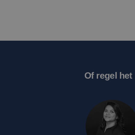
_ttp
_clsk
Micro
.edis.
_ttp
_fbp
Meta
Platf
Inc.
.edis.
_clck
.edis.
MUID
Micro
Corpo
Of regel het
.bing
MR
Micro
Corpo
.c.cla
_gcl_au
Googl
.edis.