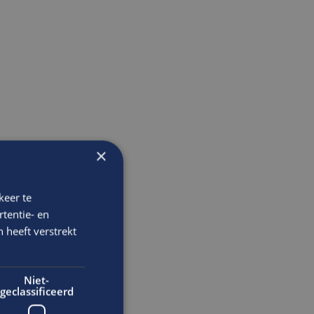
×
keer te
tentie- en
 heeft verstrekt
Niet-
geclassificeerd