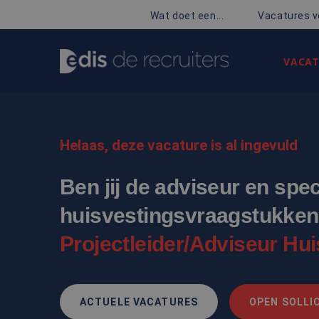
Wat doet een...
Vacatures v
VACAT
Helaas, deze vacature is al ingevuld
Ben jij de adviseur en spec
huisvestingsvraagstukken 
Projectleider/Adviseur Hui
ACTUELE VACATURES
OPEN SOLLIC