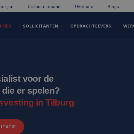
oor jou
Gratis miniscan
Over ons
Blogs
URES
SOLLICITANTEN
OPDRACHTGEVERS
WERV
ialist voor de
die er spelen?
svesting in Tilburg
ITATIE