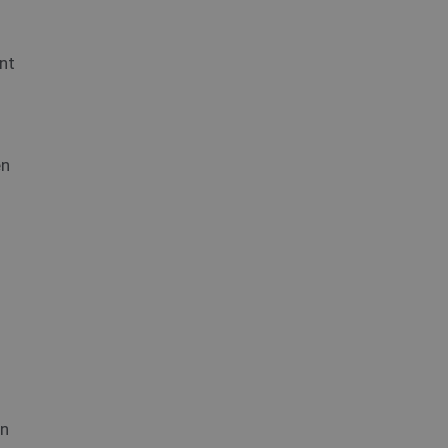
nt
en
en