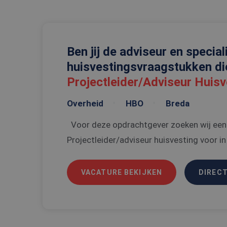
Ben jij de adviseur en special
Naam
Naam
huisvestingsvraagstukken di
ttcsid
Aanbi
Naam
Dome
Projectleider/Adviseur Huisv
ttcsid_C6SUN10SD
_gat_UA-
108013010-1
MUID
Micro
Corpo
Overheid
HBO
Breda
.clari
Voor deze opdrachtgever zoeken wij een
_ga
SRM_B
Micro
Corpo
Projectleider/adviseur huisvesting voor in 
.c.bi
MR
Micro
Corpo
.c.bi
VACATURE BEKIJKEN
DIRECT
_gid
SM
.c.cla
ANONCHK
Micro
_ga_5VXMMBGVJB
Corpo
.c.cla