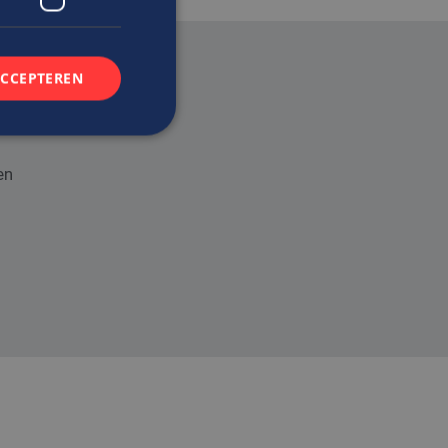
ACCEPTEREN
en
rd
elding en
t.com-service om de
De cookie-banner
 te werken.
n de gebruiker met
bsite te onthouden.
de PHP-taal. Dit is
wordt gebruikt om
. Het is normaal
 hoe het wordt