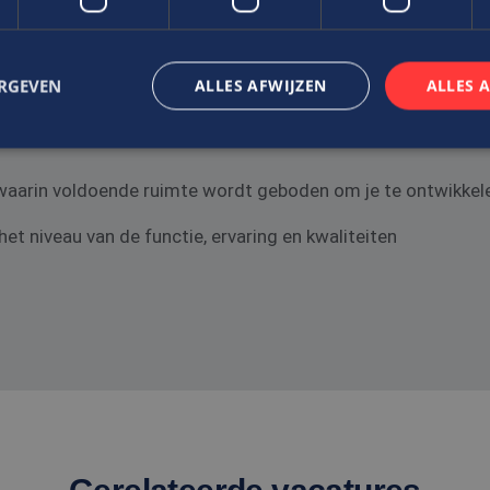
ERGEVEN
ALLES AFWIJZEN
ALLES 
via Edis.
f waarin voldoende ruimte wordt geboden om je te ontwikkel
trikt noodzakelijk
Prestatie
Targeting
Functioneel
Niet-geclassificee
 cookies maken de kernfunctionaliteiten van de website mogelijk, zoals gebruikersaanm
t niveau van de functie, ervaring en kwaliteiten
bsite kan niet goed worden gebruikt zonder de strikt noodzakelijke cookies.
Aanbieder
/
Vervaldatum
Omschrijving
Domein
nt
4 weken 2
Deze cookie wordt gebruikt door de Cookie-Scrip
CookieScript
dagen
cookievoorkeuren van bezoekers te onthouden. 
www.edis.nl
van Cookie-Script.com is noodzakelijk om correct
.edis.nl
2 maanden 4
Deze cookie wordt gebruikt om de voorkeuren va
weken
betrekking tot het gebruik van cookies op de we
Sessie
Cookie gegenereerd door applicaties op basis van 
PHP.net
een identificator voor algemene doeleinden die 
www.edis.nl
variabelen van gebruikerssessies te onderhouden
gesproken een willekeurig gegenereerd nummer,