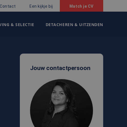
Contact
Een kijkje bij
Match je CV
ING & SELECTIE
DETACHEREN & UITZENDEN
Jouw contactpersoon